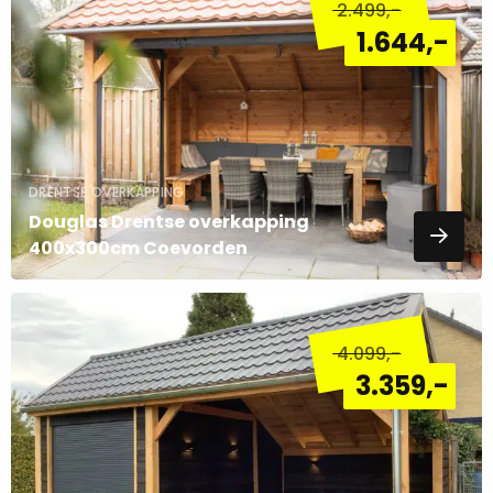
2.499
,-
over
1.644
,-
DRENTSE OVERKAPPING
Douglas Drentse overkapping
400x300cm Coevorden
Lees
meer
4.099
,-
over
3.359
,-