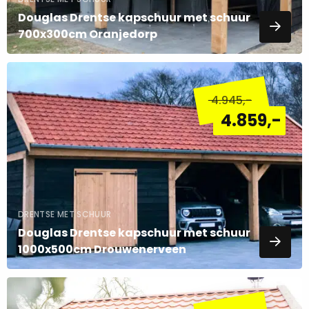
Douglas Drentse kapschuur met schuur
700x300cm Oranjedorp
Lees
meer
4.945
,-
over
4.859
,-
DRENTSE MET SCHUUR
Douglas Drentse kapschuur met schuur
1000x500cm Drouwenerveen
Lees
meer