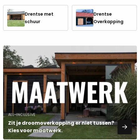
TonenDrentse
TonenDrentse
Drentse met
Drentse
met
Overkapping
schuur
Overkapping
schuur
Lees
meer
over
ALL-INCLUSIVE
Zit je droomoverkapping er niet tussen?
Kies voor maatwerk.