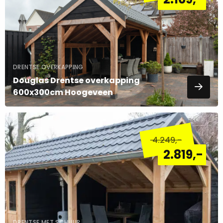
DRENTSE OVERKAPPING
Douglas Drentse overkapping
600x300cm Hoogeveen
Lees
meer
4.249
,-
over
2.819
,-
DRENTSE MET SCHUUR