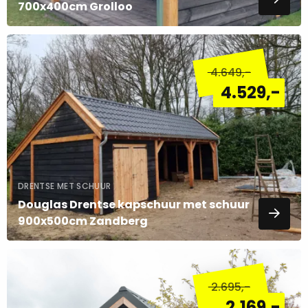
700x400cm Grolloo
Lees
meer
4.649
,-
over
4.529
,-
DRENTSE MET SCHUUR
Douglas Drentse kapschuur met schuur
900x500cm Zandberg
Lees
meer
2.695
,-
over
2.169
,-