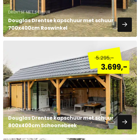
DRENTSE MET SCHUUR
Douglas Drentse kapschuur met schuur
700x400cm Roswinkel
Lees
meer
5.295
,-
over
3.699
,-
DRENTSE MET SCHUUR
Douglas Drentse kapschuur met schuur
800x400cm Schoonebeek