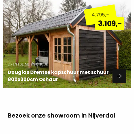
Lees
meer
4.795
,-
over
3.109
,-
DRENTSE MET SCHUUR
Douglas Drentse kapschuur met schuur
800x300cm Oshaar
Bezoek onze showroom in Nijverdal