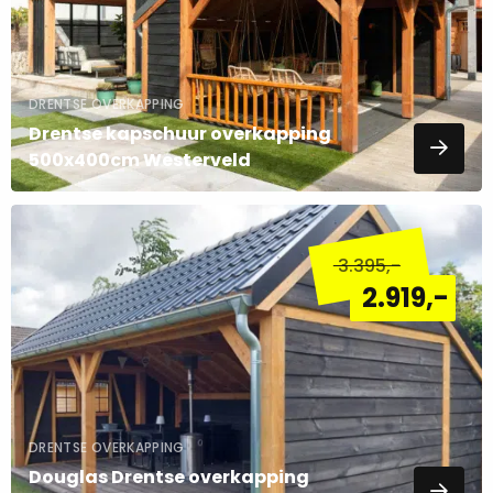
DRENTSE OVERKAPPING
Drentse kapschuur overkapping
500x400cm Westerveld
Lees
meer
3.395
,-
over
2.919
,-
DRENTSE OVERKAPPING
Douglas Drentse overkapping