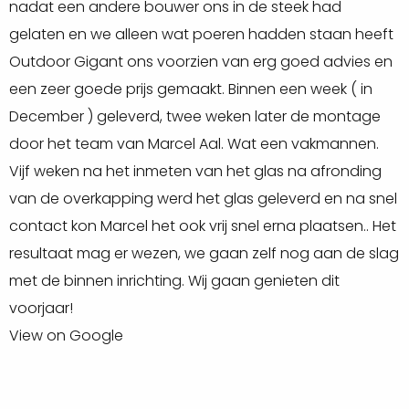
nadat een andere bouwer ons in de steek had
O
Zweeds rabat blank
gelaten en we alleen wat poeren hadden staan heeft
h
Outdoor Gigant ons voorzien van erg goed advies en
(
Upgrade jouw Douglas Drentse kapschuur
een zeer goede prijs gemaakt. Binnen een week ( in
W
met schuur
December ) geleverd, twee weken later de montage
d
Het beitsen van douglas hout is een proces waarbij
door het team van Marcel Aal. Wat een vakmannen.
d
een transparante of gekleurde afwerking wordt
Vijf weken na het inmeten van het glas na afronding
h
aangebracht op het douglas hout. Dit kun je doen om
van de overkapping werd het glas geleverd en na snel
e
het hout te beschermen tegen vocht, UV-straling en
contact kon Marcel het ook vrij snel erna plaatsen.. Het
G
andere factoren. Beits kan ervoor zorgen dat het hout
resultaat mag er wezen, we gaan zelf nog aan de slag
V
de natuurlijke kleur behoudt en dus niet vergrijst. Bij ons
met de binnen inrichting. Wij gaan genieten dit
heb je de keuze tussen twee opties: blanke en zwarte
voorjaar!
douglas beits. Het beitsen van douglas hout verlengt
View on Google
de levensduur van het hout en geeft het een mooie
uitstraling.