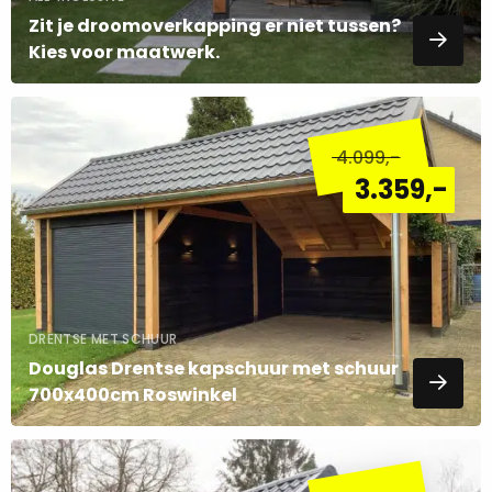
Zit je droomoverkapping er niet tussen?
Kies voor maatwerk.
Lees
meer
4.099
,-
over
3.359
,-
DRENTSE MET SCHUUR
Douglas Drentse kapschuur met schuur
700x400cm Roswinkel
Lees
meer