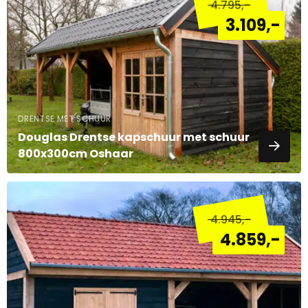
4.795
,-
over
3.109
,-
DRENTSE MET SCHUUR
Douglas Drentse kapschuur met schuur
800x300cm Oshaar
Lees
meer
4.945
,-
over
4.859
,-