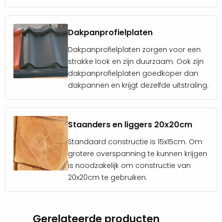
Dakgoot aan één of twee zijden
Wandisolatie en/of geïsoleerde
dakpanprofielplaten
Dakpanprofielplaten
Enkele of dubbele deur inclusief kozijn, beslag en
Dakpanprofielplaten zorgen voor een
slot
strakke look en zijn duurzaam. Ook zijn
Compleet schroevenpakket
dakpanprofielplaten goedkoper dan
Glazen schuifwanden
dakpannen en krijgt dezelfde uitstraling.
Tochtborstels voor de glazen schuifwanden
Douglas vlonderpakket of keramische tegels
In-lite verlichting
Staanders en liggers 20x20cm
Toch net iets anders in gedachten?
Standaard constructie is 15x15cm. Om
grotere overspanning te kunnen krijgen
Het blijft lastig om voor te stellen hoe zo’n douglas
is noodzakelijk om constructie van
overkapping eruit zal gaan zien in jouw tuin. Het
20x20cm te gebruiken.
complete aanzicht verandert en de uitstraling wordt
rijker en luxer. Om een beeld te krijgen van wat voor
Gerelateerde producten