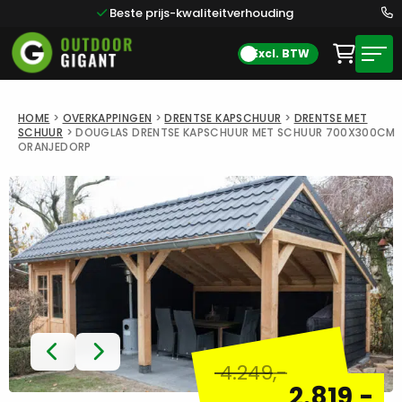
Beste prijs-kwaliteitverhouding
Excl. BTW
HOME
>
OVERKAPPINGEN
>
DRENTSE KAPSCHUUR
>
DRENTSE MET
SCHUUR
>
DOUGLAS DRENTSE KAPSCHUUR MET SCHUUR 700X300CM
ORANJEDORP
4.249
,-
2.819
,-