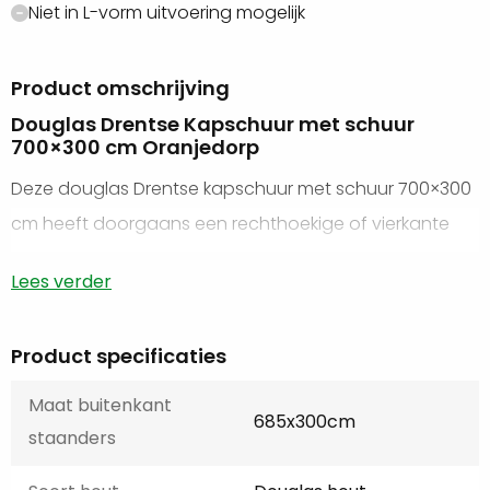
Niet in L-vorm uitvoering mogelijk
Product omschrijving
Douglas Drentse Kapschuur met schuur
700×300 cm Oranjedorp
Deze douglas Drentse kapschuur met schuur 700×300
cm heeft doorgaans een rechthoekige of vierkante
plattegrond en is geconstrueerd met douglas balken.
Lees verder
Het dak heeft een specifieke vormgeving, dit maakt de
kapschuur uniek in vergelijking met andere
Product specificaties
schuurtypes.
Maat buitenkant
Wij kunnen elke overkapping aan huis leveren en
685x300cm
staanders
bouwen. Je kunt er ook voor kiezen om het standaard
bouwpakket bij ons af te halen, zodat je zelf aan de