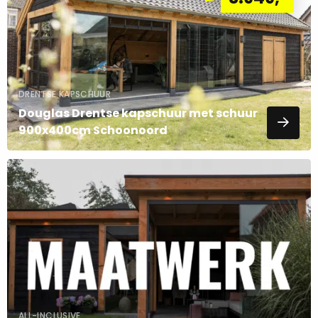
tuinkamer winterproof door dak- en wandisolatie toe
te voegen. Door het isoleren van je wanden en
plafond kun je, wanneer je een haard in de
overkapping plaatst, ook in de winterdagen genieten
DRENTSE KAPSCHUUR
van je overkapping.
Douglas Drentse kapschuur met schuur
900x400cm Schoonoord
Lees
meer
over
ALL-INCLUSIVE