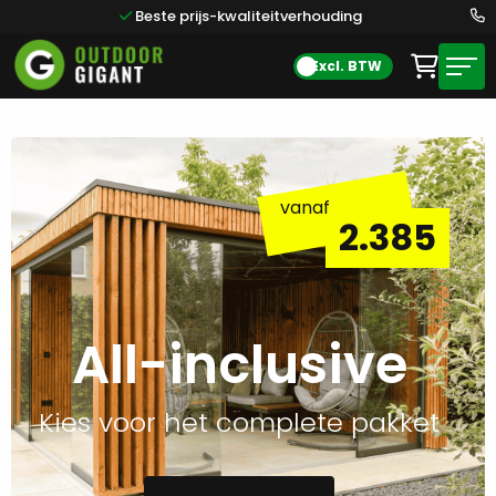
Beste prijs-kwaliteitverhouding
Excl. BTW
Lees
meer
vanaf
over
2.385
All-
inclusive
All-inclusive
Kies voor het complete pakket