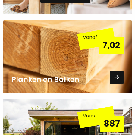
Lees
meer
Vanaf
over
7,02
Voorbeeld
pagina
Planken en Balken
Lees
meer
Vanaf
over
887