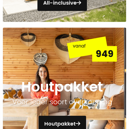
All-inclusive
Lees
meer
vanaf
over
949
Houtpakket
Houtpakket
Voor ieder soort overkapping
Houtpakket