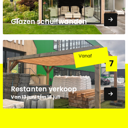
Glazen schuifwanden
Lees
meer
Vanaf
over
7
Restanten
Restanten verkoop
Van 13 juni t/m 18 juli