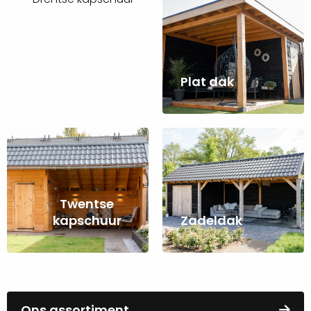
Drentse
Plat
kapschuur
dak
Drentse kapschuur
Plat dak
Tonen
Tonen
Twentse
Zadeldak
kapschuur
Twentse
kapschuur
Zadeldak
Ons assortiment