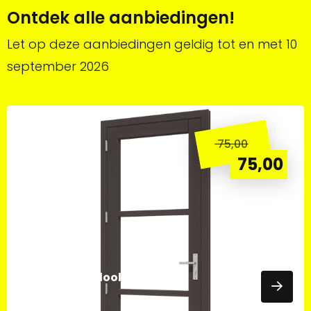
Ontdek alle aanbiedingen!
Let op deze aanbiedingen geldig tot en met 10
september 2026
Lees
L
meer
m
75,00
overDouglas
o
75,00
steellook
D
deur
s
enkel
p
880x2274mm
e
8
Douglas steellook deur enkel
880x2274mm