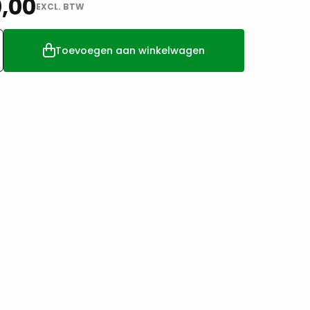
,00
EXCL. BTW
Toevoegen aan winkelwagen
te
ellenwand
x234cm
tal