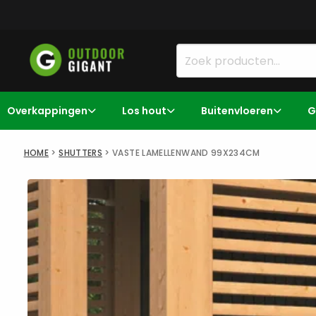
Overkappingen
Los hout
Buitenvloeren
G
HOME
>
SHUTTERS
>
VASTE LAMELLENWAND 99X234CM