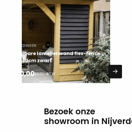
meer
over
AANBIEDINGEN
Draaibare lamellenwand flex-fence
90x220cm zwart
300,00
EXCL. BTW
Bezoek onze
showroom in Nijverd