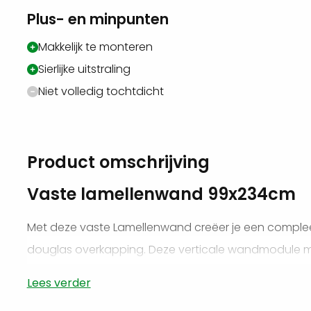
Plus- en minpunten
Makkelijk te monteren
Sierlijke uitstraling
Niet volledig tochtdicht
Product omschrijving
Vaste lamellenwand 99x234cm
Met deze vaste Lamellenwand creëer je een compleet
douglas overkapping. Deze verticale wandmodule met
tussen van blank hout is eenvoudig te monteren en 
Lees verder
maken. Je plaatst de Lamellenwand tussen 2 staand