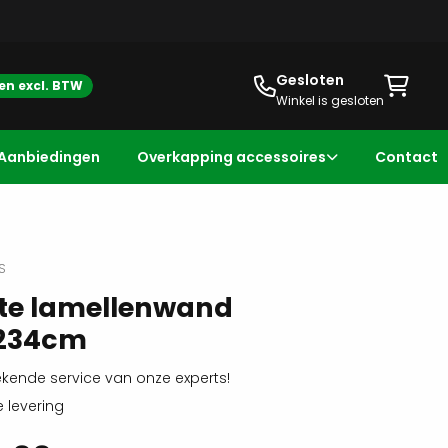
Gesloten
zen excl. BTW
Winkel is gesloten
Aanbiedingen
Overkapping accessoires
Contact
S
te lamellenwand
234cm
ekende service van onze experts!
e levering