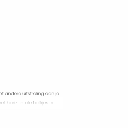
 andere uitstraling aan je
 horizontale balkjes er
gemakkelijk op maat te
ers. Standaard afmeting is