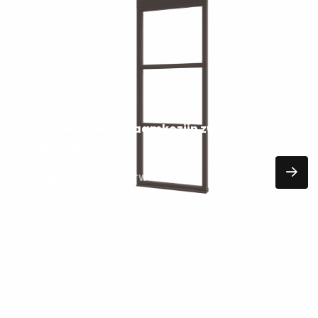
meer
over
DEUREN EN RAMEN
Steellook vast raamkozijn zwart
enkelglas
480,25
EXCL. BTW