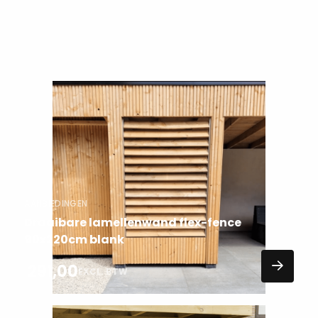
n van de zon of schaduw
 of te sluiten.
g kun je een kijkje nemen
Lees
meer
over
AANBIEDINGEN
Draaibare lamellenwand flex-fence
90x220cm blank
291,00
EXCL. BTW
Lees