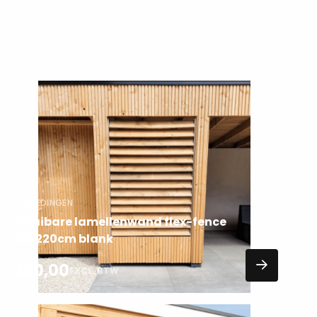
Lees
meer
over
AANBIEDINGEN
Draaibare lamellenwand flex-fence
120x220cm blank
340,00
EXCL. BTW
Lees