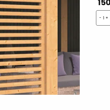
150
Vas
lam
99
aan