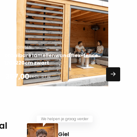
meer
over
AANBIEDINGEN
Draaibare lamellenwand flex-fence
120x220cm zwart
357,00
EXCL. BTW
We helpen je graag verder
al
Giel