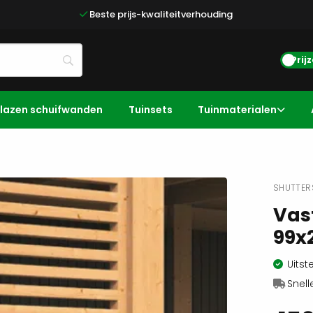
Beste prijs-kwaliteitverhouding
Prij
lazen schuifwanden
Tuinsets
Tuinmaterialen
SHUTTER
Vas
99x
Uitst
Snell