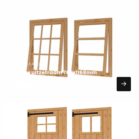
Lees
meer
over
DEUREN EN RAMEN
Douglas uitzetraam 768x1168mm
475,00
EXCL. BTW
Lees
meer
over