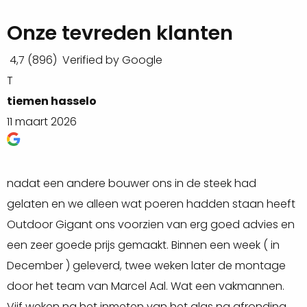
De dubbele deuren zijn voorzien van gelaagd
Onze tevreden klanten
dubbelglas, wat niet alleen zorgt voor een goede
isolatie, maar ook de veiligheid verhoogt. Vanwege de
4,7
(896)
Verified by Google
goede isolatiewaarde zijn deze deuren uitermate
T
R
geschikt voor tuindeuren in bijvoorbeeld een
tiemen hasselo
R
geïsoleerde tuinkamer. De deuren zijn gemakkelijk te
11 maart 2026
2
openen en te sluiten dankzij het hoogwaardige hang-
en sluitwerk.
nadat een andere bouwer ons in de steek had
O
Voeg deze dubbele deur toe aan je
overkapping
.
gelaten en we alleen wat poeren hadden staan heeft
h
Outdoor Gigant ons voorzien van erg goed advies en
(
Op zoek naar een andere afmeting? Outdoor Gigant
een zeer goede prijs gemaakt. Binnen een week ( in
W
heeft een breed assortiment aan
deuren
!
December ) geleverd, twee weken later de montage
d
Inspiratie nodig? Bekijk onze
Pinterest
pagina voor
door het team van Marcel Aal. Wat een vakmannen.
d
leuke ideeën!
Vijf weken na het inmeten van het glas na afronding
h