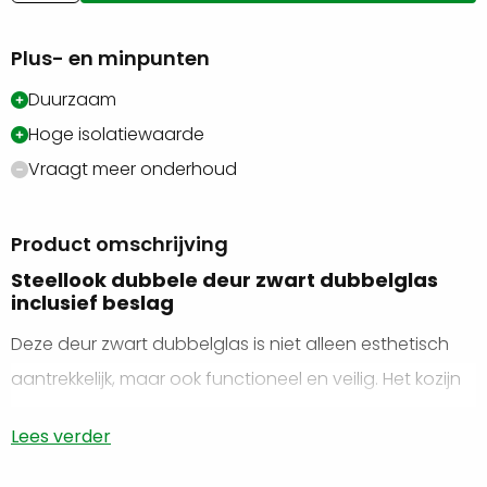
dubbele
deur
Plus- en minpunten
zwart
dubbelglas
Duurzaam
aantal
Hoge isolatiewaarde
Vraagt meer onderhoud
Product omschrijving
Steellook dubbele deur zwart dubbelglas
inclusief beslag
Deze deur zwart dubbelglas is niet alleen esthetisch
aantrekkelijk, maar ook functioneel en veilig. Het kozijn
en de deur zijn zwart gespoten, wat zorgt voor een
Lees verder
moderne en strakke uitstraling die past bij elk interieur.