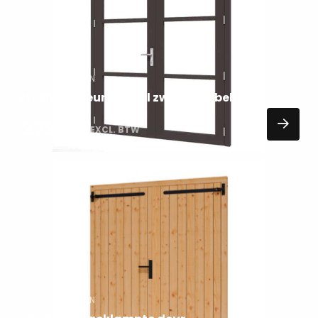
DEUREN EN RAMEN
Steellook deur dubbel zwart dubbelglas
2.799,00
EXCL. BTW
Lees
meer
over
DEUREN EN RAMEN