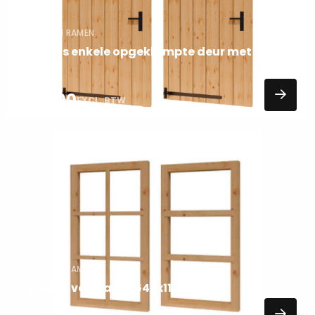
DEUREN EN RAMEN
Douglas enkele opgeklampte deur met
raam
765,00
EXCL. BTW
Lees
meer
over
DEUREN EN RAMEN
Douglas vastraam 642x1168mm