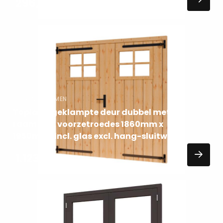
296,00
EXCL. BTW
Lees
meer
over
DEUREN EN RAMEN
Topla Opgeklampte deur dubbel met
raam incl. voorzetroedes 1860mm x
1950mm (incl. glas excl. hang-sluitwerk)
1.123,13
EXCL. BTW
Lees
meer
over