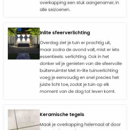
overkapping een stuk aangenamer, in
aanschaf van het bouwpakket alleen nog het
alle seizoenen.
afkortzaagwerk hoeft te doen.
Het basishoutpakket van het
Inlite sfeerverlichting
houtpakket plat dak
Overdag ziet je tuin er prachtig uit,
600×300+400x300cm met schuur
maar zodra de avond valt, mist er iets
essentieels: verlichting. Ook in het
600x300cm bestaat uit:
donker wil je genieten van die sfeervolle
Staanders
buitenruimte! Met In-lite tuinverlichting
Liggers
voeg je eenvoudig en snel precies het
Dakdragers
juiste licht toe, zodat je tuin op elk
Dakplanken
moment van de dag tot leven komt.
Boeiplanken
Schoren
Regelwerk
Keramische tegels
Zweeds rabat zwart
Maak je overkapping helemaal af door