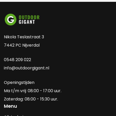
haard in de overkapping plaatst, kun je ook in de
winter genieten van de overkapping. Je kunt er ook
voor kiezen om glazen schuifwanden toe te voegen.
Op deze manier maak je de overkapping afsluitbaar:
Nikola Teslastraat 3
dit zorgt er ook voor dat de warmte wordt behouden.
7442 PC Nijverdal
Inspiratie nodig? Neem een kijkje op
0548 209 022
onze
Pinterest
pagina!
info@outdoorgigant.nl
Openingstijden
Ma t/m vrij: 08:00 - 17:00 uur.
Zaterdag: 08:00 - 15:30 uur.
Menu