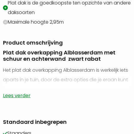
Plat dak is de goedkoopste ten opzichte van andere
daksoorten
Maximale hoogte 2,95m
Product omschrijving
Plat dak overkapping Alblasserdam met
schuur en achterwand zwart rabat
Het plat dak overkapping Alblasserdam is werkelijk iets
aparts in je tuin, door de extra opties die je eraan kunt
toevoegen kun je deze
overkapping
helemaal tot je
Lees verder
eigen stijl maken. Een echte overkapping van Outdoor
Gigant biedt namelijk veel meer dan alleen
functionaliteit. De combinatie tussen de zwarte
Standaard inbegrepen
rabatplanken en de blanke staanders ontstaat er een
Staanders