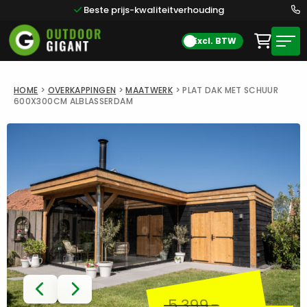
Beste prijs-kwaliteitverhouding
Excl. BTW
HOME
>
OVERKAPPINGEN
>
MAATWERK
>
PLAT DAK MET SCHUUR
600X300CM ALBLASSERDAM
5.399
,-