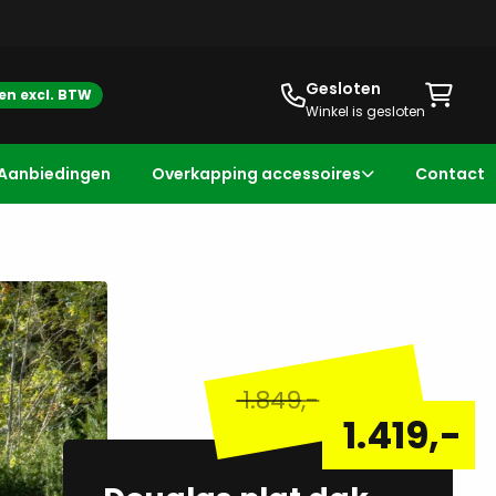
Gesloten
zen excl. BTW
Winkel is gesloten
Aanbiedingen
Overkapping accessoires
Contact
1.849
,-
1.419
,-