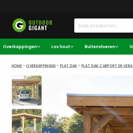
Overkappingen
Los hout
Buitenvloeren
G
HOME
>
OVERKAPPINGEN
>
PLAT DAK
>
PLAT DAK CARPORT EN VERA