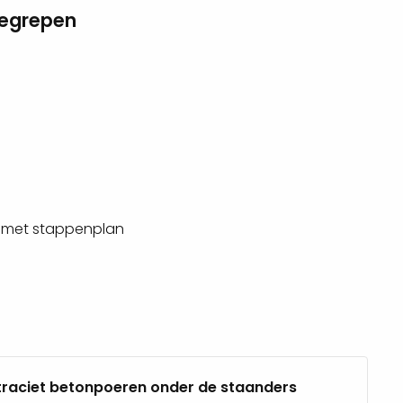
begrepen
 met stappenplan
traciet betonpoeren onder de staanders