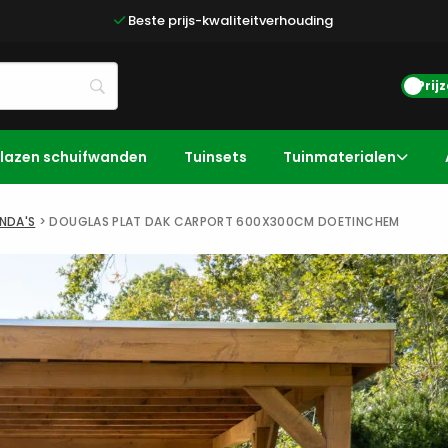
Beste prijs-kwaliteitverhouding
Prij
lazen schuifwanden
Tuinsets
Tuinmaterialen
NDA'S
>
DOUGLAS PLAT DAK CARPORT 600X300CM DOETINCHEM