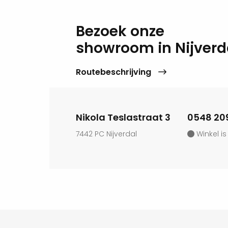
ebben bijvoorbeeld de
Bezoek onze
showroom in Nijverd
illende opties aan. Je kunt
 erg makkelijk in onderhoud.
Routebeschrijving
sfeer in je overkapping.
ping?
Kies er dan voor om
Nikola Teslastraat 3
0548 20
je dan een haard in de
7442 PC Nijverdal
Winkel is
n van de overkapping. Je
e te voegen. Op deze manier
k voor dat de warmte wordt
ze hier.