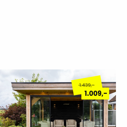
Lees
meer
1.439
,-
over
1.009
,-