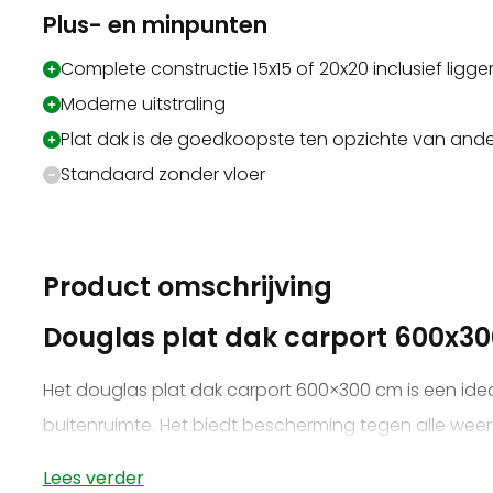
Plus- en minpunten
Complete constructie 15x15 of 20x20 inclusief ligge
Moderne uitstraling
Plat dak is de goedkoopste ten opzichte van and
Standaard zonder vloer
Product omschrijving
Douglas plat dak carport 600x
Het douglas plat dak carport 600×300 cm is een ide
buitenruimte. Het biedt bescherming tegen alle we
zelfs afsluitbaar gemaakt worden. Met een overkappin
Lees verder