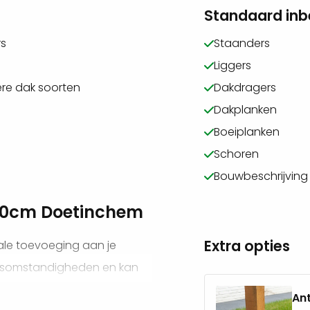
Standaard in
rs
Staanders
Liggers
ere dak soorten
Dakdragers
Dakplanken
Boeiplanken
Schoren
Bouwbeschrijving
300cm Doetinchem
Extra opties
ale toevoeging aan je
ersomstandigheden en kan
g creëer je extra plek in je
An