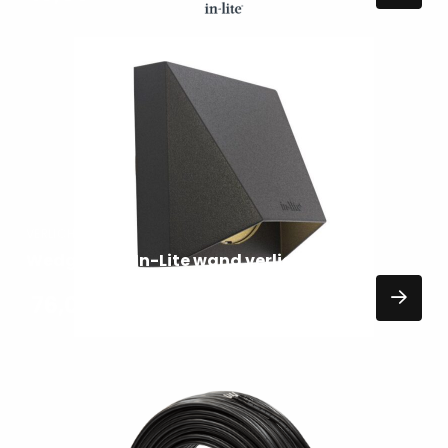
Lees
meer
over
VERLICHTING
Wedge dark In-Lite wand verlichting
76,00
EXCL. BTW
Lees
meer
over