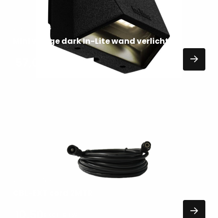
VERLICHTING
Mini wedge dark In-Lite wand verlichting
57,00
EXCL. BTW
Lees
meer
over
VERLICHTING
CBL-EXT cord 2MTR
10,50
EXCL. BTW