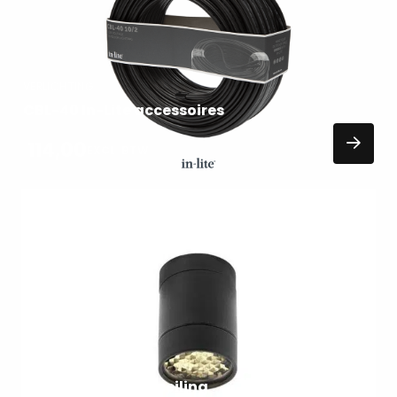
VERLICHTING
CBL-40 In-Lite accessoires
114,00
EXCL. BTW
Lees
meer
over
VERLICHTING
In-lite mini scope ceiling