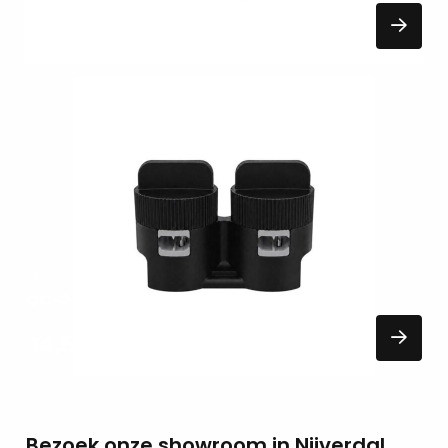
81,50
EXCL. BTW
Lees
meer
over
VERLICHTING
CC-2 In-Lite accessoires
14,50
EXCL. BTW
Bezoek onze showroom in Nijverdal