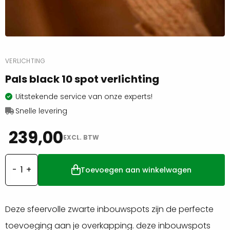
VERLICHTING
Pals black 10 spot verlichting
Uitstekende service van onze experts!
Snelle levering
239,00
EXCL. BTW
Toevoegen aan winkelwagen
Pals
black
10
Deze sfeervolle zwarte inbouwspots zijn de perfecte
spot
toevoeging aan je overkapping. deze inbouwspots
verlichting