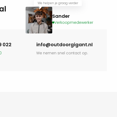
We helpen je graag verder
al
Sander
Verkoopmedewerker
9 022
info@outdoorgigant.nl
0
We nemen snel contact op.