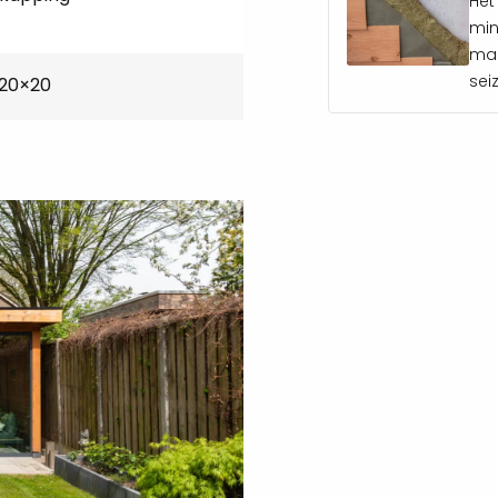
Het
l tijd, omdat je bij aanschaf
min
hoeft te doen
maa
sei
 20×20
derne
uit: