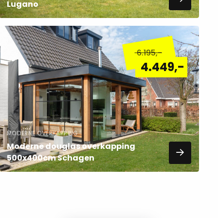
Lugano
Lees
meer
6.195
,-
over
4.449
,-
MODERNE OVERKAPPING
Moderne douglas overkapping
500x400cm Schagen