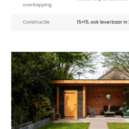
overkapping
gezaagd met liplas-verbindingen. Dit bespaart je vee
van het bouwpakket alleen nog het afkortzaagwerk 
Constructie
15×15, ook leverbaar in
Het basishoutpakket van een Mo
overkapping met schuur bestaat 
Staanders
Liggers
Dakdragers
Dakplanken
Boeiplanken
Schoren
Regelwerk
Zweeds rabat zwart
Triple profiel blank
Beits: