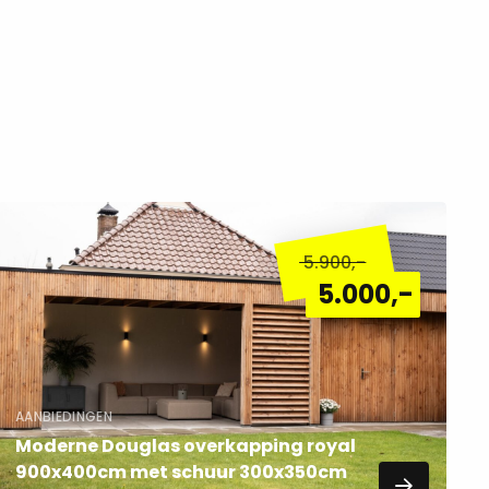
Lees
meer
5.900
,-
over
5.000
,-
AANBIEDINGEN
Moderne Douglas overkapping royal
900x400cm met schuur 300x350cm