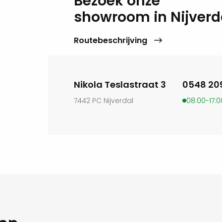
Bezoek onze
rkapping.
showroom in Nijverd
 verschillende
Routebeschrijving
oof door dak- en
de wanden en het plafond
ok tijdens de winterdagen
Nikola Teslastraat 3
0548 20
7442 PC Nijverdal
08:00-17:0