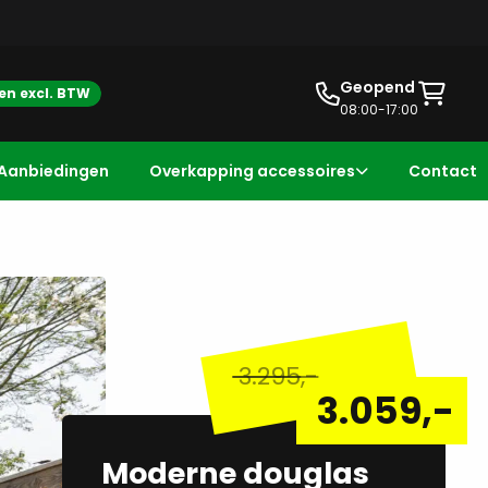
Geopend
zen excl. BTW
08:00-17:00
Aanbiedingen
Overkapping accessoires
Contact
3.295
,-
3.059
,-
Moderne douglas