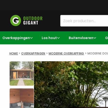
Overkappingen
Los hout
Buitenvloeren
G
HOME
>
OVERKAPPINGEN
>
MODERNE OVERKAPPING
>
MODERNE DOU