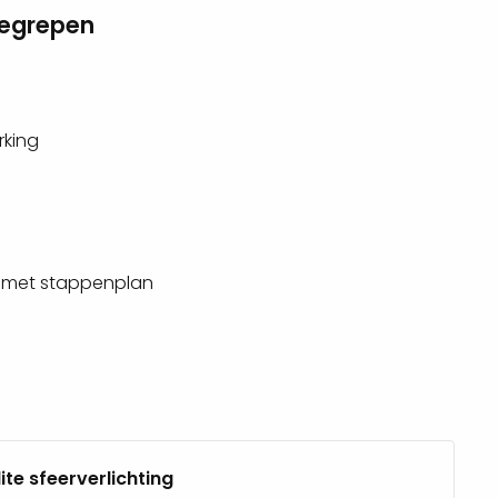
begrepen
rking
 met stappenplan
lite sfeerverlichting