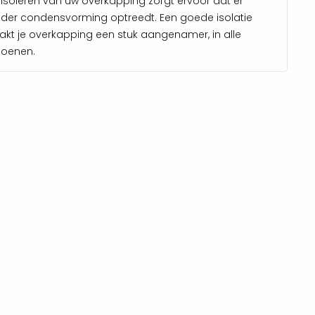
 isoleren van uw overkapping zorgt ervoor dat er
der condensvorming optreedt. Een goede isolatie
kt je overkapping een stuk aangenamer, in alle
zoenen.