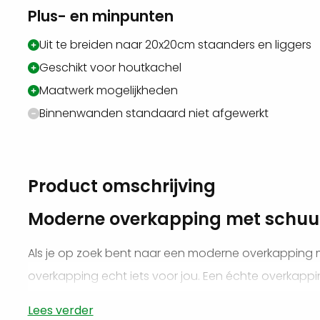
Plus- en minpunten
Uit te breiden naar 20x20cm staanders en liggers
Geschikt voor houtkachel
Maatwerk mogelijkheden
Binnenwanden standaard niet afgewerkt
Product omschrijving
Moderne overkapping met schuu
Als je op zoek bent naar een moderne overkapping m
overkapping echt iets voor jou. Een échte overkapp
biedt namelijk veel meer dan alleen functionaliteit. 
Lees verder