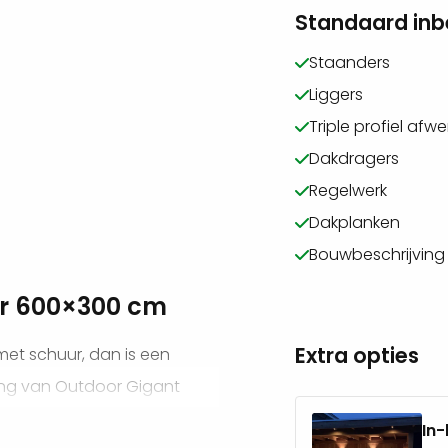
Standaard in
Staanders
Liggers
Triple profiel afwe
Dakdragers
Regelwerk
Dakplanken
Bouwbeschrijving
r 600×300 cm
Extra opties
et schuur, dan is een
ing van Outdoor Gigant
Onder de beschutting van je
In-