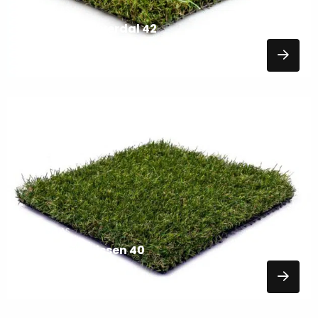
KUNSTGRAS
Kunstgras Nijverdal 42
26,95
EXCL. BTW
Lees
meer
over
KUNSTGRAS
Kunstgras Rijssen 40
24,95
EXCL. BTW