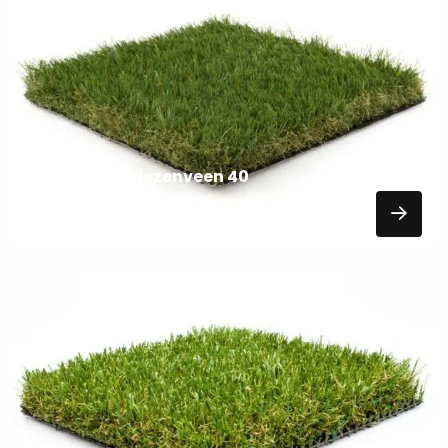
over
KUNSTGRAS
Kunstgras Vriezenveen 40
15,95
EXCL. BTW
Lees
meer
over