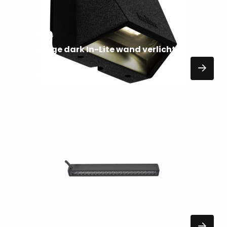
VERLICHTING
Mini wedge dark In-Lite wand verlichting
57,00
EXCL. BTW
Lees
meer
over
RESTANTEN
In-lite Evo hyde 180 black
opbouwlampen