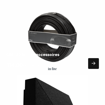
Lees
meer
over
VERLICHTING
CBL-40 In-Lite accessoires
114,00
EXCL. BTW
Lees
meer
over