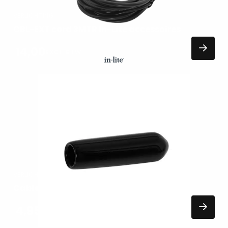
VERLICHTING
CBL-EXT cord 3MTR In-Lite accessoires
14,00
EXCL. BTW
Lees
meer
over
VERLICHTING
Cable cap standard In-Lite accessoires
4,95
EXCL. BTW