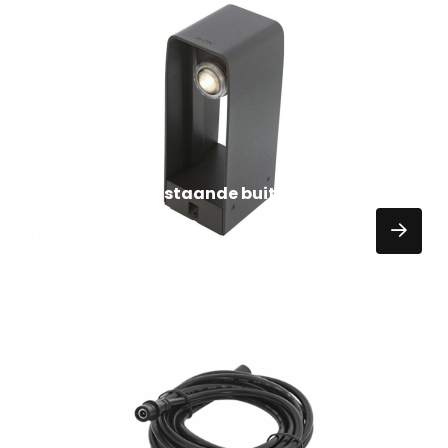
meer
over
VERLICHTING
Ace dark In-Lite staande buitenlamp
164,00
EXCL. BTW
Lees
meer
over