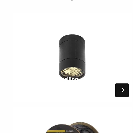
Lees
meer
over
VERLICHTING
In-lite mini scope ceiling
81,50
EXCL. BTW
Lees
meer
over