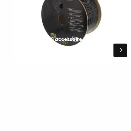
VERLICHTING
In-lite CBL-200 accessoire
510,00
EXCL. BTW