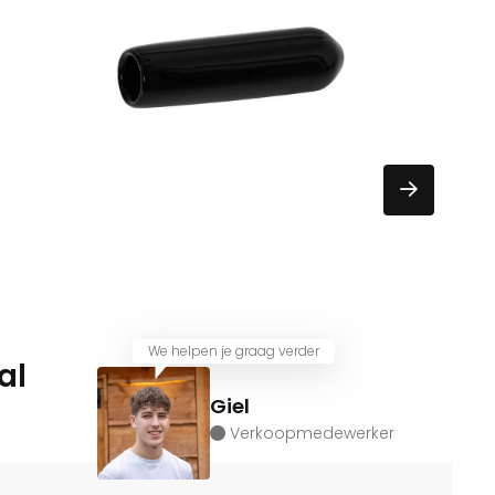
VERLICHTING
Cable cap standard In-Lite
accessoires
4,95
EXCL. BTW
We helpen je graag verder
al
Giel
Verkoopmedewerker