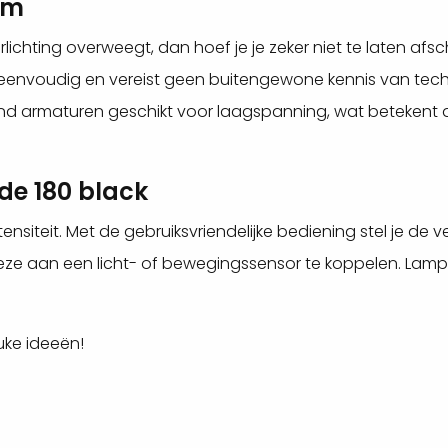
em
rlichting overweegt, dan hoef je je zeker niet te laten afs
er eenvoudig en vereist geen buitengewone kennis van techn
end armaturen geschikt voor laagspanning, wat betekent d
yde 180 black
ntensiteit. Met de gebruiksvriendelijke bediening stel je de v
 deze aan een licht- of bewegingssensor te koppelen. L
uke ideeën!