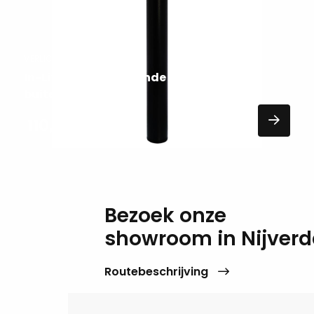
VERLICHTING
In-Lite Liv dark staande
buitenverlichting
110,00
EXCL. BTW
Bezoek onze
showroom in Nijverd
Routebeschrijving