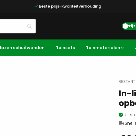
Beste prijs-kwaliteitverhouding
Prij
lazen schuifwanden
Tuinsets
Tuinmaterialen
RESTANT
In-l
opb
Uitst
Snell