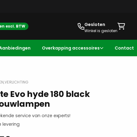
Gesloten
zen excl. BTW
Winkel is gesloten
Aanbiedingen
Overkapping accessoires
Contact
EN,
VERLICHTING
ite Evo hyde 180 black
ouwlampen
ekende service van onze experts!
e levering