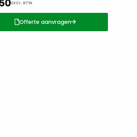
50
EXCL. BTW
Offerte aanvragen