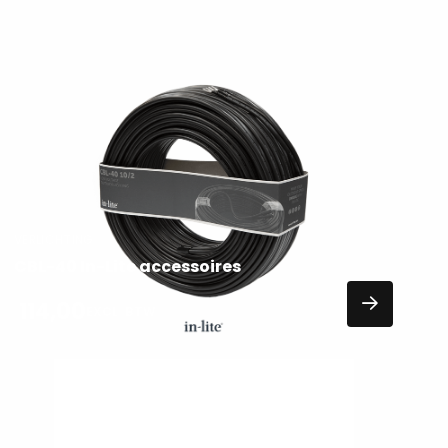
Lees
meer
over
VERLICHTING
CBL-40 In-Lite accessoires
114,00
EXCL. BTW
Lees
meer
over