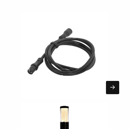
Lees
meer
over
RESTANTEN
in-lite cbl-ext cord 1M accesoire
7,00
EXCL. BTW
Lees
meer
over