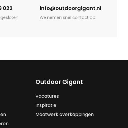
9 022
info@outdoorgigant.nl
 gesloten
We nemen snel contact op.
Outdoor Gigant
Vacatures
Inspiratie
gen
Maatwerk overkappingen
eren