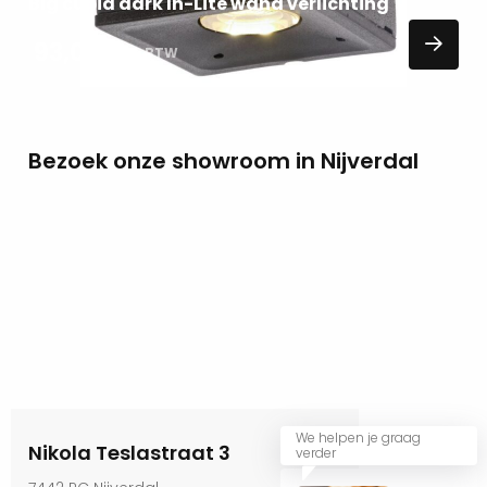
Big cubid dark In-Lite wand verlichting
93,00
EXCL. BTW
Bezoek onze showroom in Nijverdal
We helpen je graag
Nikola Teslastraat 3
verder