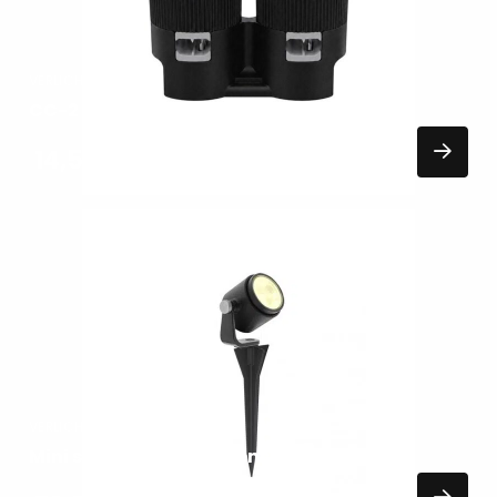
VERLICHTING
CC-2 In-Lite accessoires
14,50
EXCL. BTW
Lees
meer
over
VERLICHTING
Mini scope In-Lite buitenspots