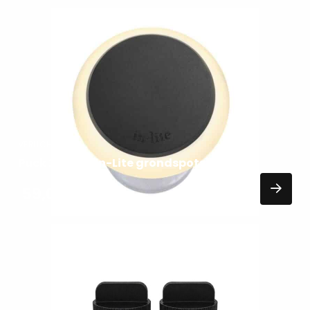
Lees
meer
over
VERLICHTING
Puck 22 dark In-Lite grondspots
59,00
EXCL. BTW
Lees
meer
over