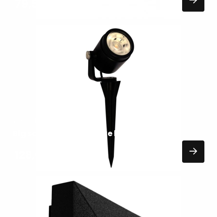
79,50
EXCL. BTW
Lees
meer
over
VERLICHTING
Big scope narrow In-Lite buitenspots
128,00
EXCL. BTW
Lees
meer
over