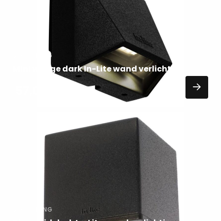
VERLICHTING
Mini wedge dark In-Lite wand verlichting
57,00
EXCL. BTW
Lees
meer
over
VERLICHTING