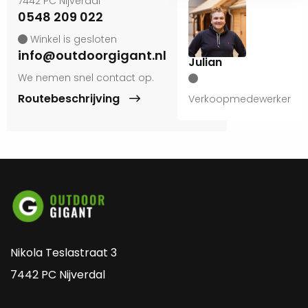
7442 PC Nijverdal
0548 209 022
Winkel is gesloten
info@outdoorgigant.nl
Julian
We nemen snel contact op.
Routebeschrijving
Verkoopmedewerker
Nikola Teslastraat 3
7442 PC Nijverdal