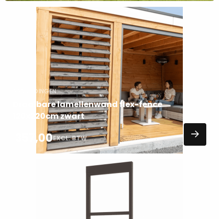
Lees
meer
over
AANBIEDINGEN
Draaibare lamellenwand flex-fence
120x220cm zwart
357,00
EXCL. BTW
Lees
meer
over