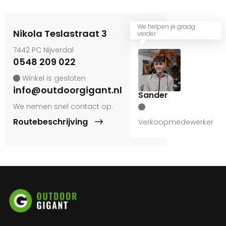
We helpen je graag
Nikola Teslastraat 3
verder
7442 PC Nijverdal
0548 209 022
Winkel is gesloten
info@outdoorgigant.nl
Sander
We nemen snel contact op.
Routebeschrijving
Verkoopmedewerker