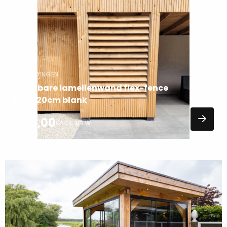
meer
over
AANBIEDINGEN
Draaibare lamellenwand flex-fence
120x220cm blank
340,00
EXCL. BTW
Lees
meer
over