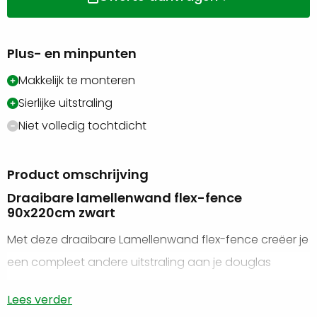
Plus- en minpunten
Makkelijk te monteren
Sierlijke uitstraling
Niet volledig tochtdicht
Product omschrijving
Draaibare lamellenwand flex-fence
90x220cm zwart
Met deze draaibare Lamellenwand flex-fence creëer je
een compleet andere uitstraling aan je douglas
overkapping. De lamellen zijn draaibaar ideaal tegen
Lees verder
de wind en lichtinval. Deze verticale wandmodule is