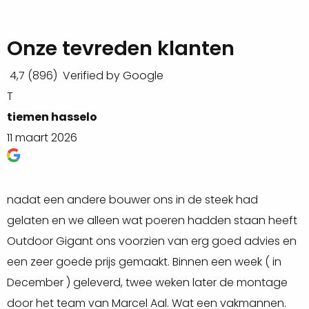
eenvoudig te monteren. Ook kan je bepalen of je wilt
genieten van de zon of schaduw door in één
Onze tevreden klanten
handomdraai de lamellenwand te openen of te
4,7
(896)
Verified by Google
sluiten.
T
R
De wand is zowel in blank en zwart te bestellen en in
tiemen hasselo
R
meerdere breedte en hoogte maten.
11 maart 2026
2
Voeg schutters toe aan je
overkapping
.
nadat een andere bouwer ons in de steek had
O
Ben je benieuwd hoe zo`n lamellenwand eruit ziet in
gelaten en we alleen wat poeren hadden staan heeft
h
een overkapping? Neem een kijkje op onze Pinterest
Outdoor Gigant ons voorzien van erg goed advies en
(
pagina:
Pinterest
een zeer goede prijs gemaakt. Binnen een week ( in
W
December ) geleverd, twee weken later de montage
d
door het team van Marcel Aal. Wat een vakmannen.
d