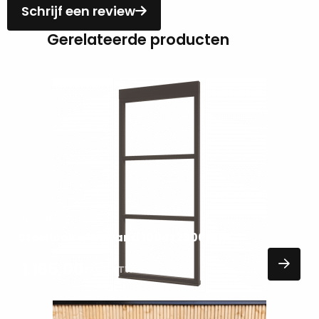
Schrijf een review
Gerelateerde producten
Lees
meer
over
DEUREN EN RAMEN
Steellook glaswand 1004x2300mm
1.165,00
EXCL. BTW
Lees