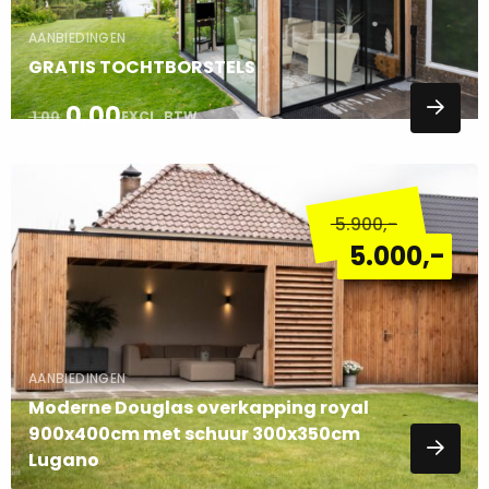
AANBIEDINGEN
GRATIS TOCHTBORSTELS
0,00
1,00
EXCL. BTW
Lees
meer
5.900
,-
over
5.000
,-
AANBIEDINGEN
Moderne Douglas overkapping royal
900x400cm met schuur 300x350cm
Lugano