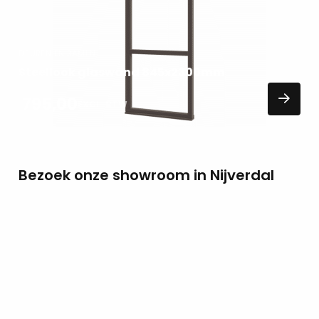
DEUREN EN RAMEN
Steellook glaswand 845x2300mm
795,00
EXCL. BTW
Bezoek onze showroom in Nijverdal