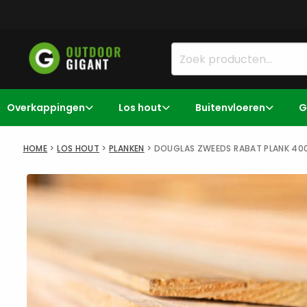
Overkappingen
Los hout
Buitenvloeren
G
HOME
>
LOS HOUT
>
PLANKEN
>
DOUGLAS ZWEEDS RABAT PLANK 40