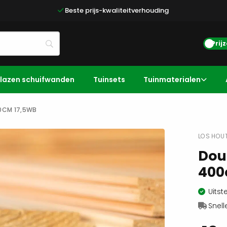
Beste prijs-kwaliteitverhouding
Prij
lazen schuifwanden
Tuinsets
Tuinmaterialen
0CM 17,5WB
LOS HOUT
Dou
400
Uitst
Snell