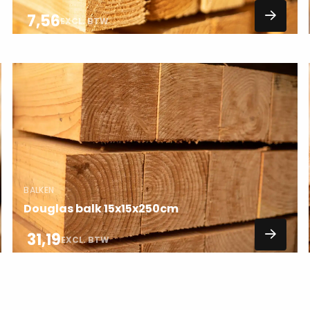
7,56
EXCL. BTW
Lees
meer
over
BALKEN
Douglas balk 15x15x250cm
31,19
EXCL. BTW