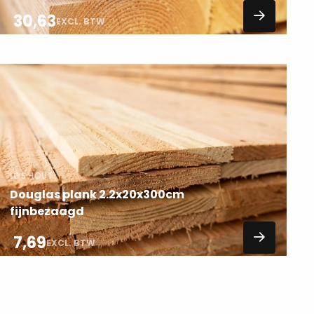
30,63
EXCL. BTW
Lees
meer
over
LOS HOUT
Douglas plank 2.2x20x300cm
fijnbezaagd
7,69
EXCL. BTW