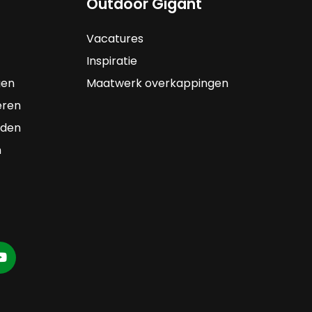
Outdoor Gigant
Vacatures
Inspiratie
gen
Maatwerk overkappingen
eren
rden
n