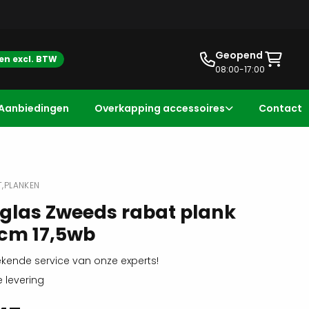
Geopend
zen excl. BTW
08:00-17:00
Aanbiedingen
Overkapping accessoires
Contact
,
PLANKEN
glas Zweeds rabat plank
cm 17,5wb
ekende service van onze experts!
e levering