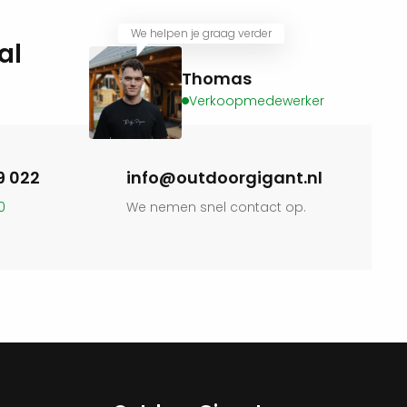
We helpen je graag verder
al
Thomas
Verkoopmedewerker
9 022
info@outdoorgigant.nl
0
We nemen snel contact op.