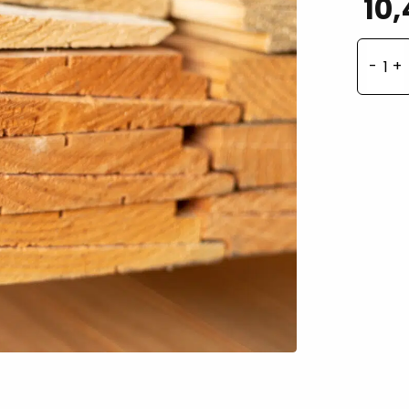
10,
Dou
Zwe
rab
pla
40
17,
aan