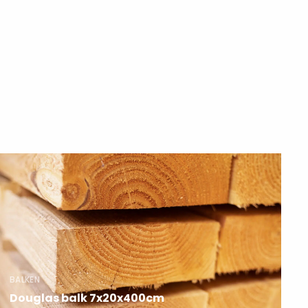
Lees
meer
over
BALKEN
Douglas balk 7x20x400cm