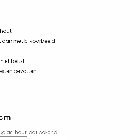
nhout
t dan met bijvoorbeeld
niet beitst
esten bevatten
0cm
glas-hout
, dat bekend