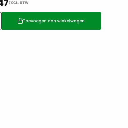
47
EXCL. BTW
Toevoegen aan winkelwagen
glas
eds
at
nk
0cm
5wb
tal