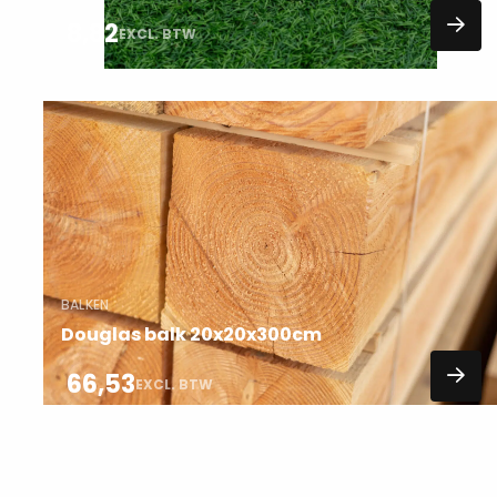
8,82
EXCL. BTW
Lees
meer
over
BALKEN
Douglas balk 20x20x300cm
66,53
EXCL. BTW