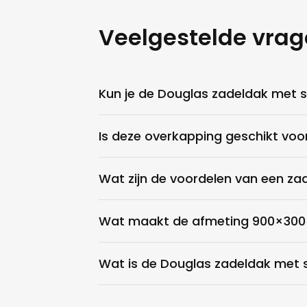
luxer. Om een beeld te krijgen van wat voor toevoe
Veelgestelde vra
tuin geeft raden wij je aan om een kijkje te nemen i
op onze
Pinterest
pagina.
Zadeldak overkapping plaatsen
Kun je de Douglas zadeldak met 
Je kunt er voor kiezen om de overkapping zelf te pl
Is deze overkapping geschikt voo
Of de overkapping te laten plaatsen door een exter
gebruikt een externe partij die overkappingen voor
Wat zijn de voordelen van een za
bedrijven zijn gespecialiseerd in dit vak. Ze werken 
werk. Voor een meerprijs is het mogelijk om een ove
Wat maakt de afmeting 900×300 
plaatsen.
Extra service
Wat is de Douglas zadeldak met
In de overkapping zijn er meerdere producten die j