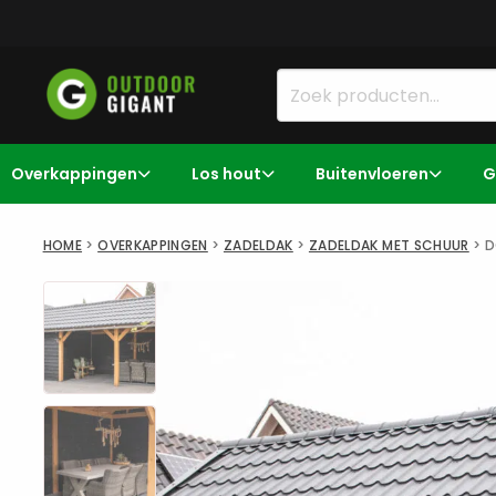
Overkappingen
Los hout
Buitenvloeren
G
HOME
>
OVERKAPPINGEN
>
ZADELDAK
>
ZADELDAK MET SCHUUR
>
D