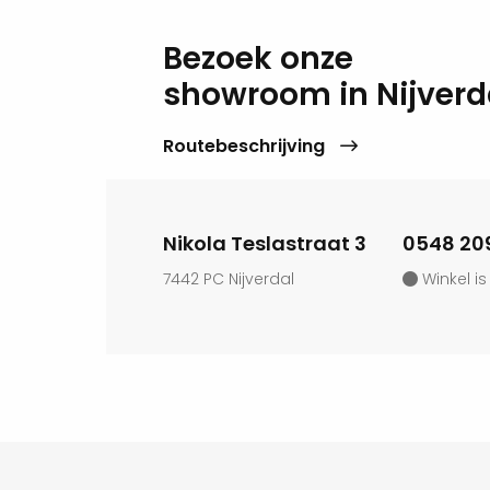
rspanningen mogelijk zijn
Bezoek onze
showroom in Nijverd
Routebeschrijving
ten
lot
Nikola Teslastraat 3
0548 20
7442 PC Nijverdal
Winkel is
overkapping er uit zal gaan
 uitstraling wordt rijker en