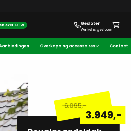
Gesloten
zen excl. BTW
Winkel is gesloten
Aanbiedingen
Overkapping accessoires
Contact
6.095
,-
3.949
,-