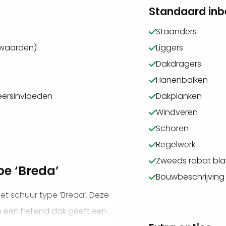
Standaard in
Staanders
rwaarden)
Liggers
Dakdragers
Hanenbalken
eersinvloeden
Dakplanken
Windveren
Schoren
Regelwerk
Zweeds rabat bla
e ‘Breda’
Bouwbeschrijving
et schuur type ‘Breda’. Deze
 een hellend dak geeft een