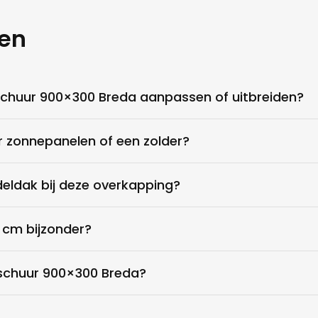
ging een overkapping aan je
gen
n onze showroom, of te kijken
?
schuur 900×300 Breda aanpassen of uitbreiden?
aatsen, wat goed te doen is.
r zonnepanelen of een zolder?
ne partij. Outdoor Gigant
 ons plaatsen. Deze
deldak bij deze overkapping?
snel en leveren erg goed
rkapping, kapschuur etc. te
cm bijzonder?
 schuur 900×300 Breda?
e naar eigen wens kan