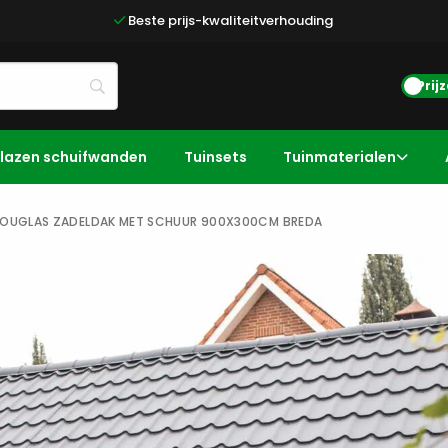
Beste prijs-kwaliteitverhouding
Prij
lazen schuifwanden
Tuinsets
Tuinmaterialen
OUGLAS ZADELDAK MET SCHUUR 900X300CM BREDA