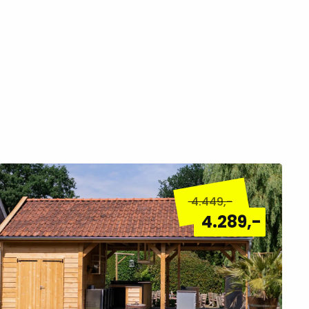
Lees
meer
4.449
,-
over
4.289
,-