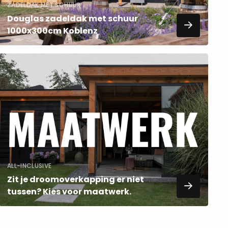
ZADELDAK MET SCHUUR
Douglas zadeldak met schuur
1000x300cm Koblenz
Lees
meer
over
ALL-INCLUSIVE
Zit je droomoverkapping er niet
tussen? Kies voor maatwerk.