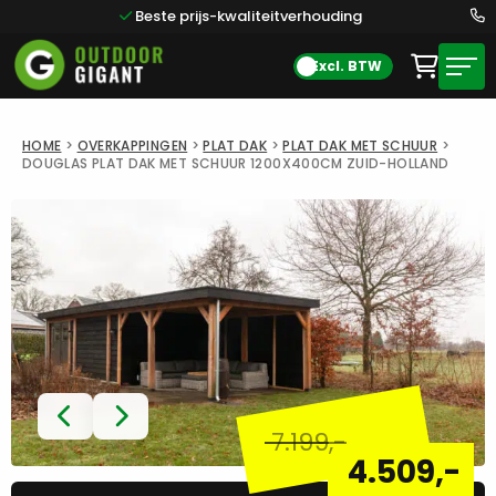
Beste prijs-kwaliteitverhouding
Excl. BTW
HOME
>
OVERKAPPINGEN
>
PLAT DAK
>
PLAT DAK MET SCHUUR
>
DOUGLAS PLAT DAK MET SCHUUR 1200X400CM ZUID-HOLLAND
7.199
,-
4.509
,-