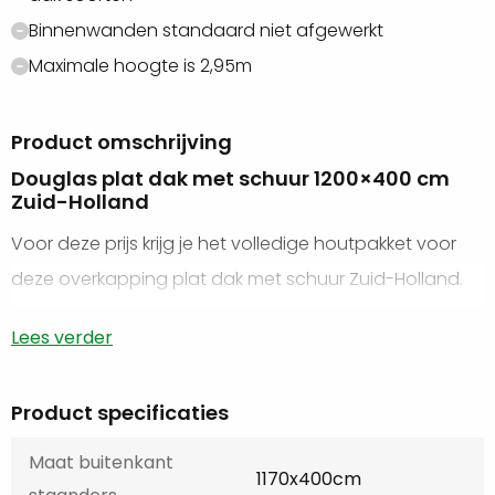
Binnenwanden standaard niet afgewerkt
Maximale hoogte is 2,95m
Product omschrijving
Douglas plat dak met schuur 1200×400 cm
Zuid-Holland
Voor deze prijs krijg je het volledige houtpakket voor
deze overkapping plat dak met schuur Zuid-Holland.
Het plat dak met schuur 1200×400 cm bestaat uit een
Lees verder
dichte schuur en de volledige achterwand is gesloten.
Wil je graag jouw overkapping geplaatst hebben? Wij
Product specificaties
werken al jaren samen met ervaren vaklieden die
Maat buitenkant
standaard, maar ook maatwerk overkappingen
1170x400cm