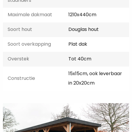
staanders
kunnen monteren voor een zeer scherpe prijs door
heel Nederland! Kom gerust langs in onze showroom
Maximale dakmaat
1210x440cm
of vraag direct een offerte aan.
Soort hout
Douglas hout
Voor meer informatie, bekijk dan de beschrijving
Soort overkapping
Plat dak
hieronder.
Overstek
Tot 40cm
Een overkapping met een plat dak is een ideale
toevoeging aan je buitenruimte. Het biedt
15x15cm, ook leverbaar
Constructie
bescherming tegen alle weersomstandigheden en kan
in 20x20cm
zelfs afsluitbaar gemaakt worden. Met een
overkapping creëer je extra plek in je woonomgeving
waar je altijd fijn kunt zitten. De tuin krijgt ook meteen
een andere uitstraling wanneer er een overkapping
staat. Het creëert sfeer en zo kun je nog meer genieten