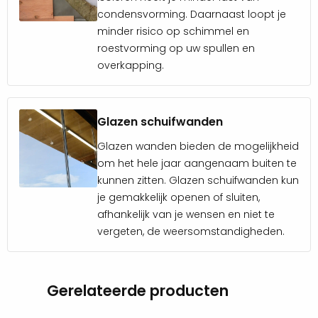
behandelen met
beits
. Door middel van beits behoud
condensvorming. Daarnaast loopt je
je langer de kleur van het hout, voorkom je vergrijzing,
minder risico op schimmel en
schimmelvorming, algenbloei en wespenaantasting.
roestvorming op uw spullen en
overkapping.
Zwarte beits heeft dezelfde werking, daarnaast geeft
het ook een diepzwarte kleur aan het hout.
Glazen schuifwanden
Voor vragen kun je altijd contact met ons opnemen.
Glazen wanden bieden de mogelijkheid
Onze specialisten kunnen jou ook vertellen hoe je dit
om het hele jaar aangenaam buiten te
standaard houtpakket kunt aanpassen naar jouw
kunnen zitten. Glazen schuifwanden kun
wensen. Daarnaast bieden wij ook
je gemakkelijk openen of sluiten,
afhankelijk van je wensen en niet te
maatwerkoverkappingen.
vergeten, de weersomstandigheden.
Upgrade je plat dak met Schuur
1200×400 cm:
Gerelateerde producten
Buitenwanden uitgevoerd met zwart rabat