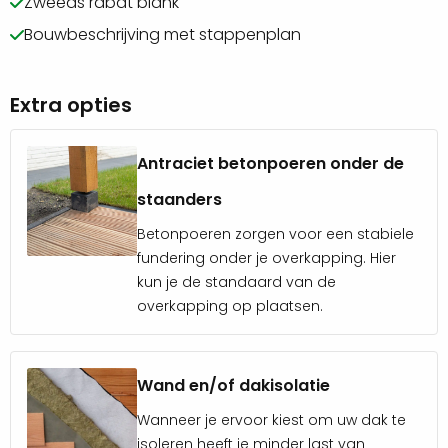
Zweeds rabat blank
onbehandelde uitstraling. Dit zorgt ervoor dat alle
Bouwbeschrijving met stappenplan
overkappingen een warme douglas kleur hebben.
Extra opties
Het basis houtpakket bestaat uit:
Staanders
Antraciet betonpoeren onder de
Liggers
Dakdragers
staanders
Dakplanken
Betonpoeren zorgen voor een stabiele
Boeiplanken
fundering onder je overkapping. Hier
Schoren
kun je de standaard van de
Regelwerk
overkapping op plaatsen.
Zweeds rabat blank
Beits:
Wand en/of dakisolatie
Je kunt ervoor kiezen om het douglas hout te
Wanneer je ervoor kiest om uw dak te
isoleren heeft je minder last van