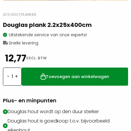
LOS HOUT,
PLANKEN
Douglas plank 2.2x25x400cm
Uitstekende service van onze experts!
Snelle levering
12,77
EXCL. BTW
Toevoegen aan winkelwagen
Douglas
plank
2.2x25x400cm
Plus- en minpunten
aantal
Douglas hout wordt op den duur sterker
Douglas hout is goedkoop t.o.v. bijvoorbeeld
eikenhout