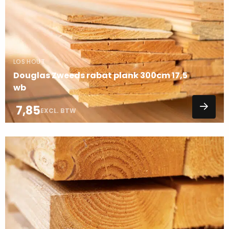
over
LOS HOUT
Douglas Zweeds rabat plank 300cm 17,5
wb
7,85
EXCL. BTW
Lees
meer
over