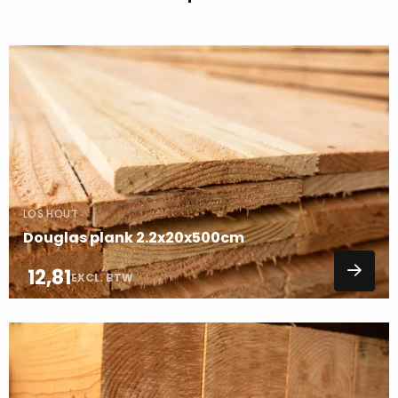
Lees
meer
over
LOS HOUT
Douglas plank 2.2x20x500cm
12,81
EXCL. BTW
Lees
meer
over