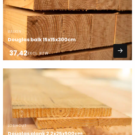
BALKEN
Douglas balk 15x15x300cm
37,42
EXCL. BTW
Lees
meer
over
LOS HOUT
Douglas plank 2.2x25x500cm