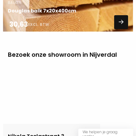
BALKEN
Douglas balk 7x20x400cm
30,63
EXCL. BTW
Bezoek onze showroom in Nijverdal
We helpen je graag