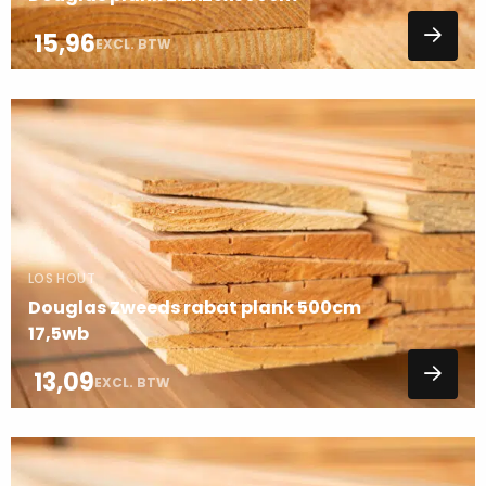
15,96
EXCL. BTW
Lees
meer
over
LOS HOUT
Douglas Zweeds rabat plank 500cm
17,5wb
13,09
EXCL. BTW
Lees
meer