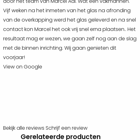
door het team van Marcel Aal. Wat een vakmannen.
d
de aantrekkelijke roodbruine kleur die na verloop van
Vijf weken na het inmeten van het glas na afronding
h
tijd vergrijsd. Dit kun je tegengaan door het hout van te
van de overkapping werd het glas geleverd en na snel
e
voren te
beitsen
. Dit zorgt ervoor dat het hout zijn
contact kon Marcel het ook vrij snel erna plaatsen.. Het
G
originele kleur behoud, dit is zowel mogelijk in de
resultaat mag er wezen, we gaan zelf nog aan de slag
V
originele kleur of in het zwart. Bovendien is het hout
met de binnen inrichting. Wij gaan genieten dit
relatief gemakkelijk te bewerken, waardoor het ideaal is
voorjaar!
voor zowel ervaren bouwers als hobbyisten.
View on Google
Inspiratie nodig? Neem een kijkje op onze
Pinterest
pagina!
Bekijk alle reviews
Schrijf een review
Gerelateerde producten