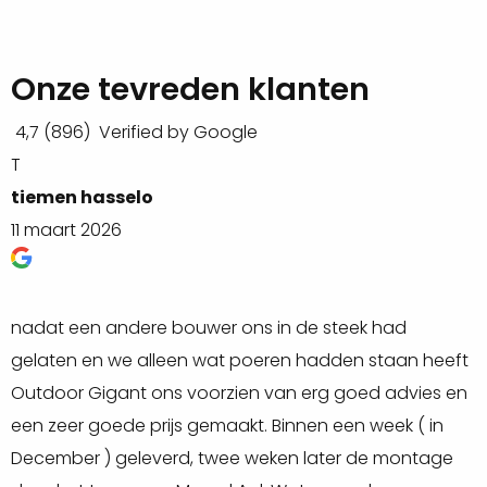
douglas plank is een duurzame en aantrekkelijke optie
in tegenstelling tot andere soorten hout. Deze planken
zijn verkrijgbaar in drie verschillende maten: 3 meter, 4
Onze tevreden klanten
meter en 5 meter.
4,7
(896)
Verified by Google
T
R
De 4 meter douglas plank biedt iets meer flexibiliteit en
tiemen hasselo
R
mogelijkheden voor grotere projecten. Het is geschikt
11 maart 2026
2
voor het bouwen van schuttingen, terrassen of het
creëren van grotere plantenbakken. Met deze lengte
kun je efficiënter werken en materialen minimaliseren,
nadat een andere bouwer ons in de steek had
O
waardoor het een slimme keuze kan zijn.
gelaten en we alleen wat poeren hadden staan heeft
h
Ongeacht de maat die je kiest, biedt de douglas plank
Outdoor Gigant ons voorzien van erg goed advies en
(
een zeer goede prijs gemaakt. Binnen een week ( in
W
tal van voordelen. Douglas hout staat bekend om zijn
December ) geleverd, twee weken later de montage
d
duurzaamheid, weerstand tegen rot en insecten, en