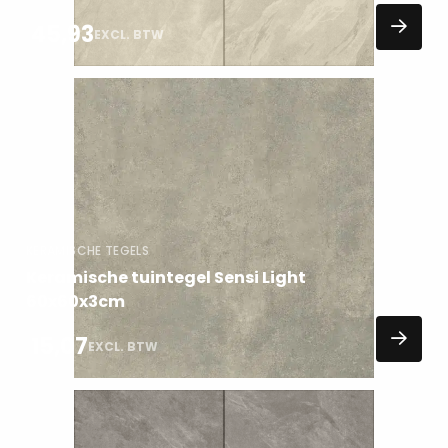
45,93
EXCL. BTW
Lees
meer
over
KERAMISCHE TEGELS
Keramische tuintegel Sensi Light
60x60x3cm
15,07
EXCL. BTW
Lees
meer