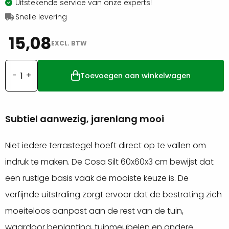
Uitstekende service van onze experts!
Snelle levering
15,08
EXCL. BTW
Toevoegen aan winkelwagen
Cosa
silt
60x60x3cm
Subtiel aanwezig, jarenlang mooi
aantal
Niet iedere terrastegel hoeft direct op te vallen om
indruk te maken. De Cosa Silt 60x60x3 cm bewijst dat
een rustige basis vaak de mooiste keuze is. De
verfijnde uitstraling zorgt ervoor dat de bestrating zich
moeiteloos aanpast aan de rest van de tuin,
waardoor beplanting, tuinmeubelen en andere