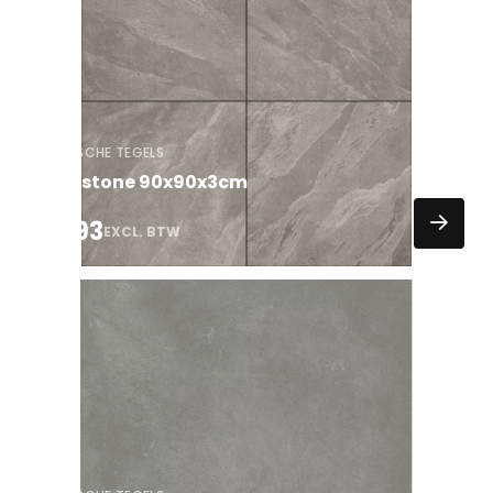
over
KERAMISCHE TEGELS
Cosa stone 90x90x3cm
45,93
EXCL. BTW
Lees
meer
over