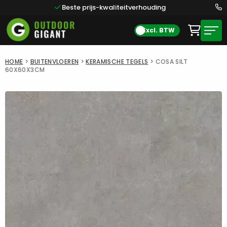
Beste prijs-kwaliteitverhouding
Excl. BTW
HOME
>
BUITENVLOEREN
>
KERAMISCHE TEGELS
>
COSA SILT
60X60X3CM