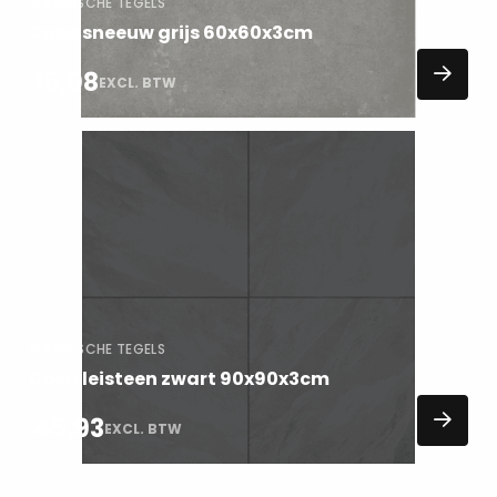
KERAMISCHE TEGELS
Cosa sneeuw grijs 60x60x3cm
15,08
EXCL. BTW
Lees
meer
over
KERAMISCHE TEGELS
Cosa leisteen zwart 90x90x3cm
45,93
EXCL. BTW