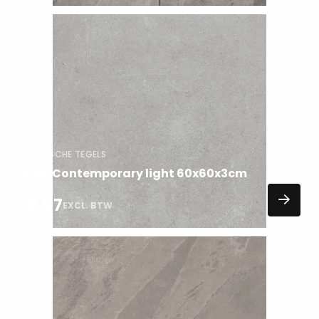
Lees
meer
over
KERAMISCHE TEGELS
Ultra Contemporary light 60x60x3cm
15,07
EXCL. BTW
Lees
meer
over