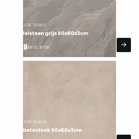
KERAMISCHE TEGELS
Cosa leisteen grijs 60x60x3cm
15,08
EXCL. BTW
Lees
meer
over
KERAMISCHE TEGELS
Cosa betonlook 60x60x3cm