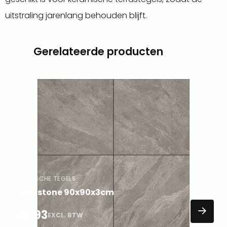
uitstraling jarenlang behouden blijft.
Gerelateerde producten
Lees
meer
over
KERAMISCHE TEGELS
Cosa stone 90x90x3cm
45,93
EXCL. BTW