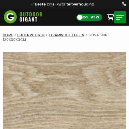
Beste prijs-kwaliteitverhouding
Excl. BTW
HOME
>
BUITENVLOEREN
>
KERAMISCHE TEGELS
>
COSA SHINE
120X30X3CM