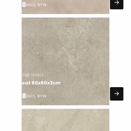
15,08
EXCL. BTW
Lees
meer
over
KERAMISCHE TEGELS
Cosa oat 60x60x3cm
15,08
EXCL. BTW
Lees
meer
over