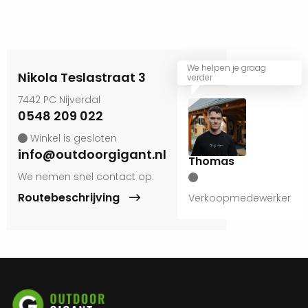
We helpen je graag
Nikola Teslastraat 3
verder
7442 PC Nijverdal
0548 209 022
Winkel is gesloten
info@outdoorgigant.nl
Thomas
We nemen snel contact op.
Routebeschrijving
Verkoopmedewerker