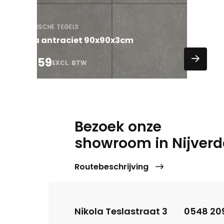
KERAMISCHE TEGELS
Cosa antraciet 90x90x3cm
44,59
EXCL. BTW
Bezoek onze
showroom in Nijverd
Routebeschrijving
Nikola Teslastraat 3
0548 20