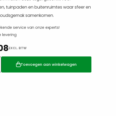
en, tuinpaden en buitenruimtes waar sfeer en
houdsgemak samenkomen.
ekende service van onze experts!
e levering
08
EXCL. BTW
Toevoegen aan winkelwagen
a
m
60x3cm
tal