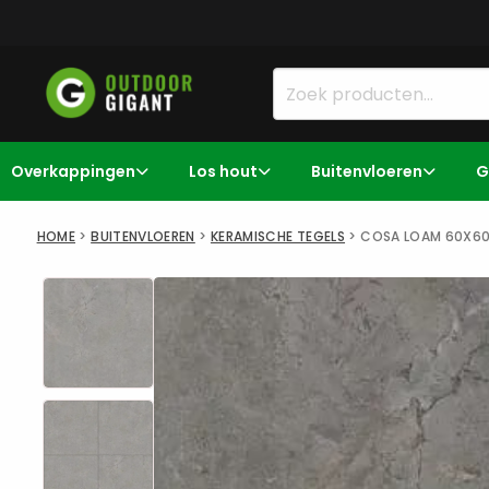
Overkappingen
Los hout
Buitenvloeren
G
HOME
>
BUITENVLOEREN
>
KERAMISCHE TEGELS
>
COSA LOAM 60X6