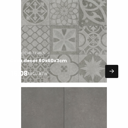
Lees
meer
over
KERAMISCHE TEGELS
Cosa decor 60x60x3cm
15,08
EXCL. BTW
Lees
meer
over