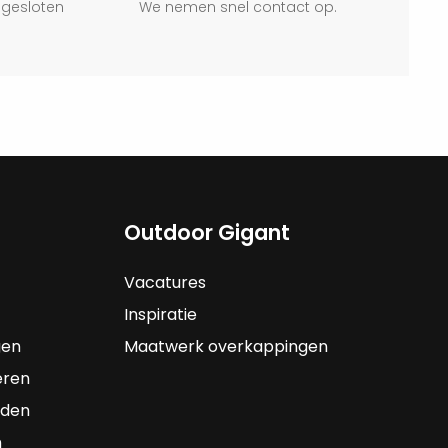
 gesloten
We nemen snel contact op.
Outdoor Gigant
Vacatures
Inspiratie
gen
Maatwerk overkappingen
eren
rden
n