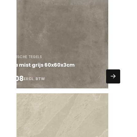
Lees
meer
over
KERAMISCHE TEGELS
Cosa mist grijs 60x60x3cm
15,08
EXCL. BTW
Lees
meer
over