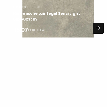
KERAMISCHE TEGELS
Keramische tuintegel Sensi Light
60x60x3cm
15,07
EXCL. BTW