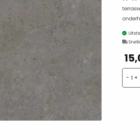
terrass
onder
Uitst
Snell
15,
Cos
loa
60x
aan