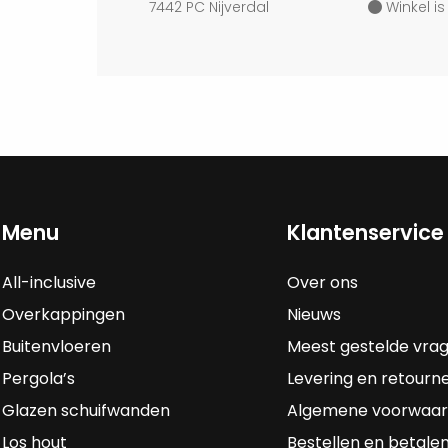
7442 PC Nijverdal
Winkel is
Menu
Klantenservice
All-inclusive
Over ons
Overkappingen
Nieuws
Buitenvloeren
Meest gestelde vra
Pergola’s
Levering en retourn
Glazen schuifwanden
Algemene voorwaa
Los hout
Bestellen en betale