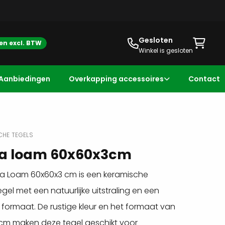
Gesloten
zen excl. BTW
Winkel is gesloten
Aanbiedingen
Overkapping accessoires
Contact
CHE TEGELS
a loam 60x60x3cm
a Loam 60x60x3 cm is een keramische
egel met een natuurlijke uitstraling en een
s formaat. De rustige kleur en het formaat van
cm maken deze tegel geschikt voor