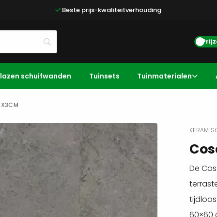
Beste prijs-kwaliteitverhouding
Prij
lazen schuifwanden
Tuinsets
Tuinmaterialen
0X3CM
KERAMIS
Cos
De Cos
terrast
tijdloo
60×60 