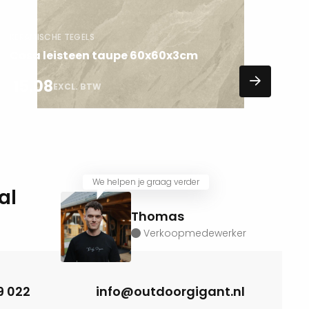
KERAMISCHE TEGELS
Cosa leisteen taupe 60x60x3cm
15,08
EXCL. BTW
We helpen je graag verder
al
Thomas
Verkoopmedewerker
9 022
info@outdoorgigant.nl