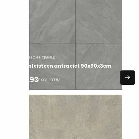
Lees
meer
over
KERAMISCHE TEGELS
Cosa leisteen antraciet 90x90x3cm
45,93
EXCL. BTW
Lees
meer
over