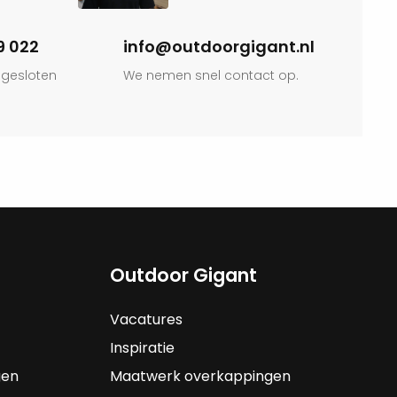
9 022
info@outdoorgigant.nl
 gesloten
We nemen snel contact op.
Outdoor Gigant
Vacatures
Inspiratie
gen
Maatwerk overkappingen