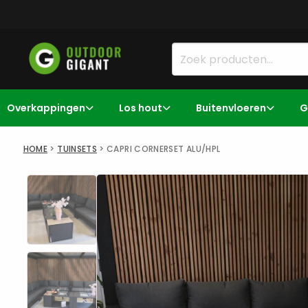
Overkappingen
Los hout
Buitenvloeren
G
HOME
>
TUINSETS
>
CAPRI CORNERSET ALU/HPL