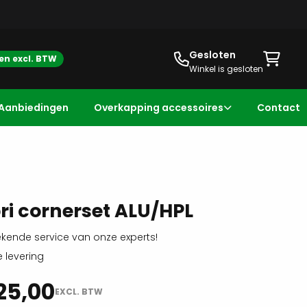
Gesloten
zen excl. BTW
Winkel is gesloten
Aanbiedingen
Overkapping accessoires
Contact
S
ri cornerset ALU/HPL
ekende service van onze experts!
e levering
25,00
EXCL. BTW