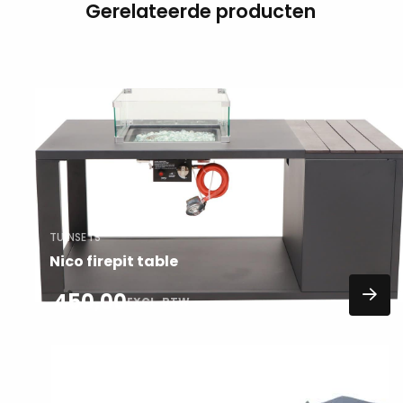
Gerelateerde producten
Lees
meer
over
TUINSETS
Nico firepit table
450,00
EXCL. BTW
Lees
meer