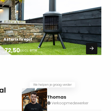
over
TUINSETS
Asterix firepit
72,50
EXCL. BTW
We helpen je graag verder
al
Thomas
Verkoopmedewerker