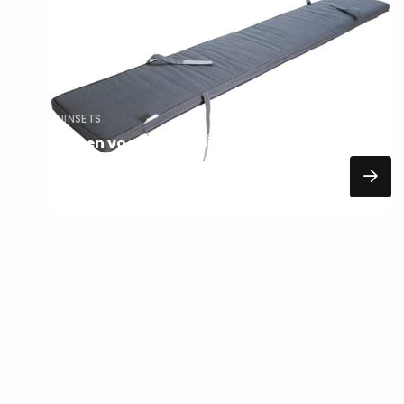
over
TUINSETS
Kussen voor 180cm picknicktafel
27,95
EXCL. BTW