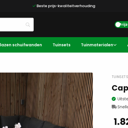
Beste prijs-kwaliteitverhouding
Prij
lazen schuifwanden
Tuinsets
Tuinmaterialen
TUINSET
Cap
Uitst
Snell
1.8