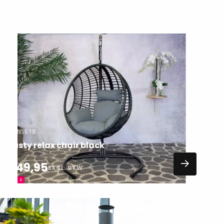
Lees
meer
over
TUINSETS
Dusty relax chair black
249,95
EXCL. BTW
Lees
meer