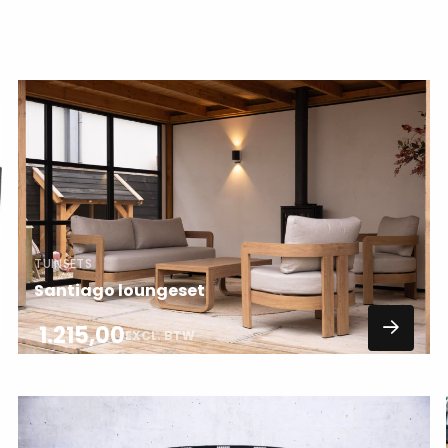
Lees
meer
over
TUINSETS
Santiago loungeset
1.215,00
EXCL. BTW
Lees
meer