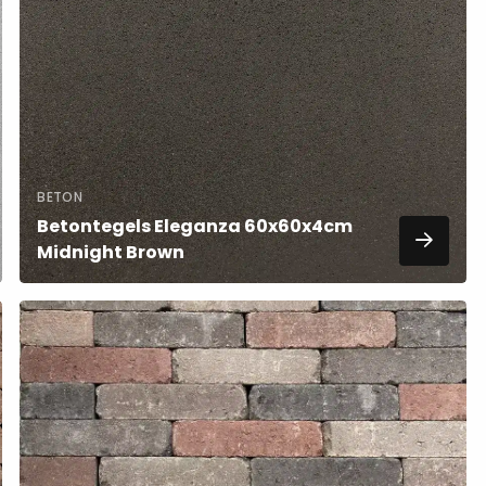
meer
over
BETON
Betontegels Eleganza 60x60x4cm
Midnight Brown
Lees
meer
over