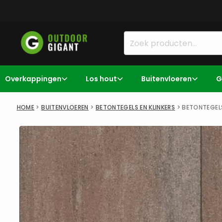
Overkappingen
Los hout
Buitenvloeren
G
HOME
>
BUITENVLOEREN
>
BETONTEGELS EN KLINKERS
>
BETONTEGEL