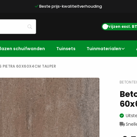
Beste prijs-kwaliteitverhouding
Prijzen excl. 
lazen schuifwanden
Tuinsets
Tuinmaterialen
S PIETRA 60X60X4CM TAUPER
BETONTEG
Beto
60x
Uitst
Snell