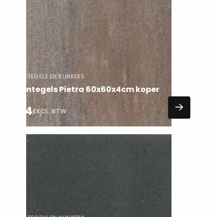
meer
over
BETONTEGELS EN KLINKERS
Betontegels Pietra 60x60x4cm koper
6,74
EXCL. BTW
Lees
meer
over