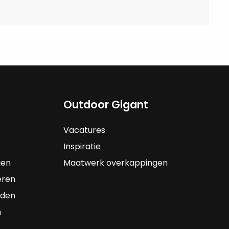
Outdoor Gigant
Vacatures
Inspiratie
gen
Maatwerk overkappingen
eren
rden
n