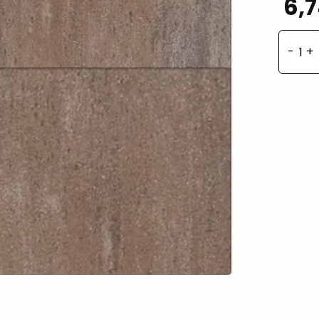
6,
Bet
Piet
60
tau
aan