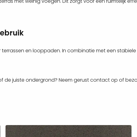
ras met weinig voegen. Dit zorgt voor een ruimtelijk effe
gebruik
oor terrassen en looppaden. In combinatie met een stabi
 of de juiste ondergrond? Neem gerust contact op of bez
Lees