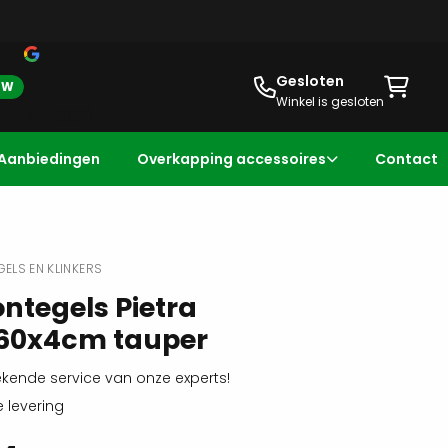
Gesloten
BTW
Winkel is gesloten
4.7
(896)
Aanbiedingen
Overkapping accessoires
Contact
ELS EN KLINKERS
ntegels Pietra
60x4cm tauper
ekende service van onze experts!
e levering