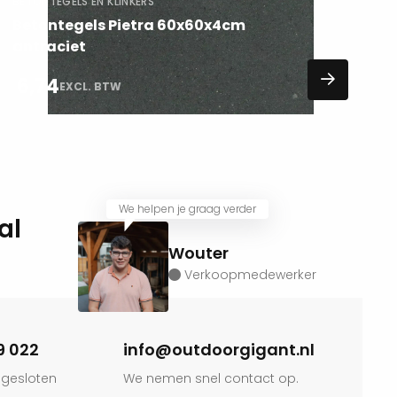
BETONTEGELS EN KLINKERS
Betontegels Pietra 60x60x4cm
antraciet
6,74
EXCL. BTW
We helpen je graag verder
al
Wouter
Verkoopmedewerker
9 022
info@outdoorgigant.nl
 gesloten
We nemen snel contact op.