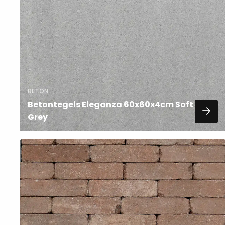
meer
over
BETON
Betontegels Eleganza 60x60x4cm Soft
Grey
Lees
meer
over