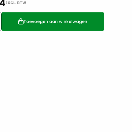
74
EXCL. BTW
Toevoegen aan winkelwagen
ontegels
ra
x60x4cm
per
tal