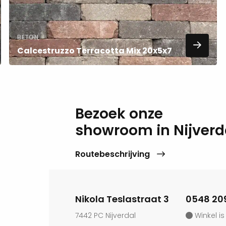
BETON
Calcestruzzo Terracotta Mix 20x5x7
Bezoek onze
showroom in Nijverd
Routebeschrijving
Nikola Teslastraat 3
0548 20
7442 PC Nijverdal
Winkel is