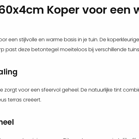
x60x4cm Koper voor een 
een stijlvolle en warme basis in je tuin. De koperkleurige t
erp past deze betontegel moeiteloos bij verschillende tuinst
aling
ie zorgt voor een sfeervol geheel. De natuurlijke tint co
s terras creëert.
heel