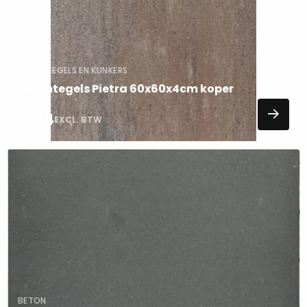
BETONTEGELS EN KLINKERS
Betontegels Pietra 60x60x4cm koper
6,74
EXCL. BTW
Lees
meer
over
BETON