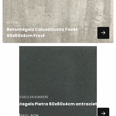
BETON
Betontegels Calcestruzzo Facet
60x60x4cm Frost
Lees
meer
over
BETONTEGELS EN KLINKERS
Betontegels Pietra 60x60x4cm antraciet
6,74
EXCL. BTW