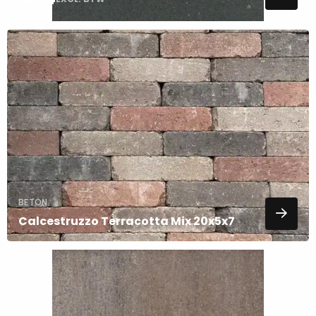
Lees
meer
over
BETON
Calcestruzzo Terracotta Mix 20x5x7
Lees
meer
over