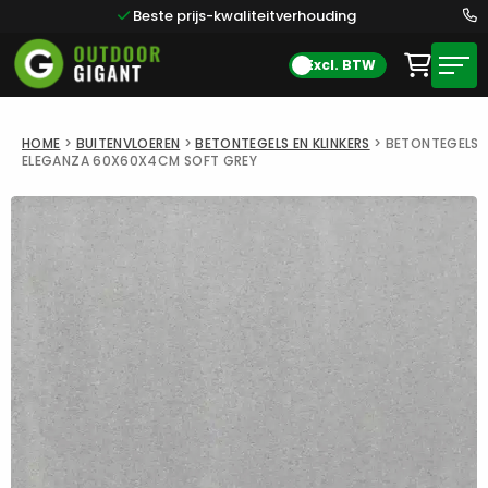
Beste prijs-kwaliteitverhouding
Excl. BTW
HOME
>
BUITENVLOEREN
>
BETONTEGELS EN KLINKERS
>
BETONTEGELS
ELEGANZA 60X60X4CM SOFT GREY