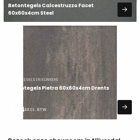
Betontegels Calcestruzzo Facet
60x60x4cm Steel
Lees
meer
over
BETONTEGELS EN KLINKERS
Betontegels Pietra 60x60x4cm Drents
bont
6,74
EXCL. BTW