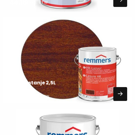
44,18
EXCL. BTW
Lees
meer
over
BEITS
Beits kastanje 2,5L
46,75
EXCL. BTW
Lees
meer
over