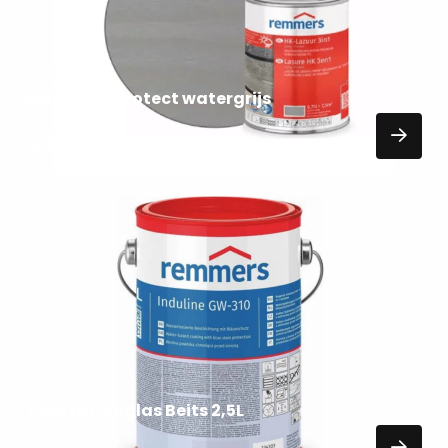
BEITS
Beits grey protect watergrijs
46,75
EXCL. BTW
Lees
meer
over
BEITS
Zwarte Douglas Beits 2,5L