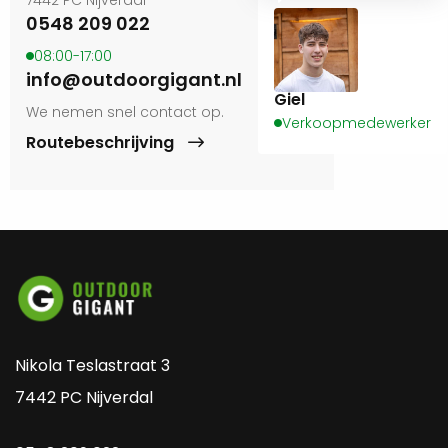
0548 209 022
08:00-17:00
info@outdoorgigant.nl
Giel
We nemen snel contact op.
Verkoopmedewerker
Routebeschrijving
Nikola Teslastraat 3
7442 PC Nijverdal