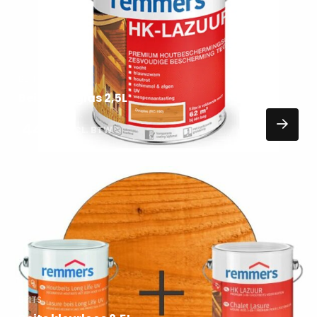
BEITS
Beits douglas 2,5L
44,19
EXCL. BTW
Lees
meer
over
BEITS