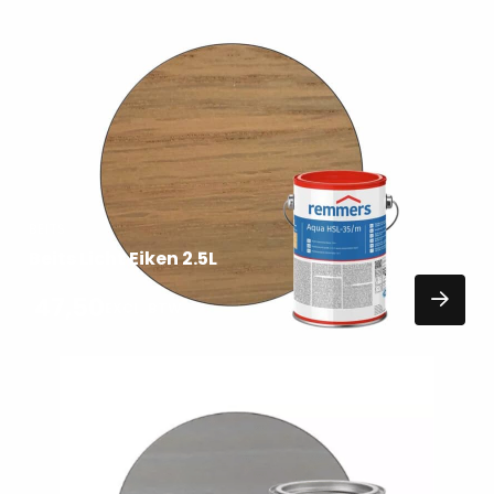
Lees
meer
over
BEITS
Beits Licht Eiken 2.5L
47,50
EXCL. BTW
Lees
meer
over