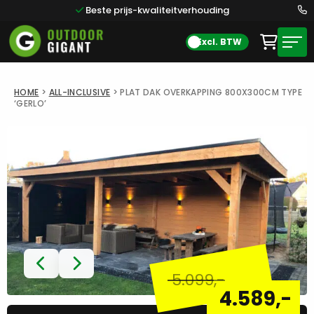
Beste prijs-kwaliteitverhouding
Excl. BTW
HOME
>
ALL-INCLUSIVE
>
PLAT DAK OVERKAPPING 800X300CM TYPE
‘GERLO’
5.099
,-
4.589
,-