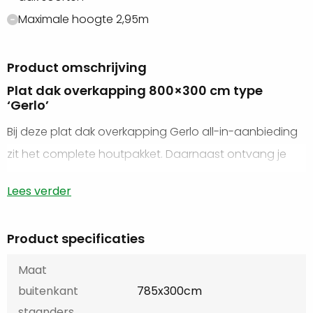
Maximale hoogte 2,95m
Product omschrijving
Plat dak overkapping 800×300 cm type
‘Gerlo’
Bij deze plat dak overkapping Gerlo all-in-aanbieding
zit het complete houtpakket. Daarnaast ontvang je
antracieten betonpoeren als basis van de veranda.
Lees verder
Het EPDM pakket bevat zwarte daktrimmen om je
overkapping netjes af te werken. Als je handig bent,
Product specificaties
kun je deze veranda zelf plaatsen. Om je hierbij goed
Maat
te ondersteunen, ontvang je een compleet
buitenkant
785x300cm
schroevenpakket en een bouwtekening.
staanders