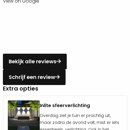
View on Google
genieten van jouw overkapping.
Inspiratie nodig? Neem een kijkje op onze
Pinterest
pagina!
Bekijk alle reviews
Schrijf een review
Extra opties
Inlite sfeerverlichting
Overdag ziet je tuin er prachtig uit,
maar zodra de avond valt, mist er iets
essentieels: verlichting. Ook in het