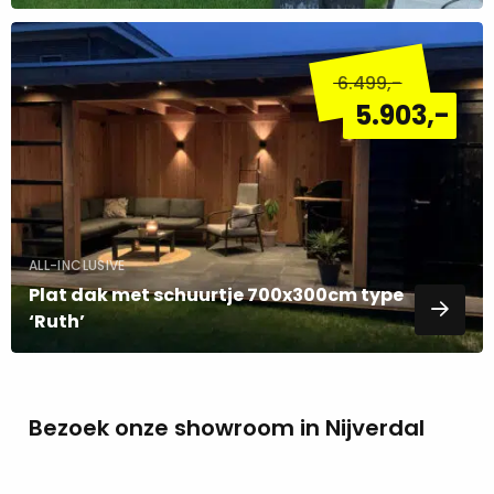
Lees
meer
6.499
,-
over
5.903
,-
ALL-INCLUSIVE
Plat dak met schuurtje 700x300cm type
‘Ruth’
Bezoek onze showroom in Nijverdal