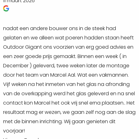
zal je wel zelf moeten uitvoeren.
11 maart 2026
2
Zo hebben wij niet alleen douglas rabatwanden in
verschillende kleuren, ook leveren wij o.a. rhombus
nadat een andere bouwer ons in de steek had
O
gevelbekleding, wisselsponningplanken,
gelaten en we alleen wat poeren hadden staan heeft
h
Outdoor Gigant ons voorzien van erg goed advies en
(
Ook voor de vloerafwerking kunnen wij verschillende
een zeer goede prijs gemaakt. Binnen een week ( in
W
opties leveren. Een keramische tegel maakt uw
December ) geleverd, twee weken later de montage
d
veranda erg praktisch qua onderhoud.
door het team van Marcel Aal. Wat een vakmannen.
d
Vijf weken na het inmeten van het glas na afronding
h
Wil je nog iets langer genieten van jouw overkapping
van de overkapping werd het glas geleverd en na snel
e
onder allerlei verschillende weersomstandigheden?
contact kon Marcel het ook vrij snel erna plaatsen.. Het
G
Maak je tuinkamer winterproof door dak- en
resultaat mag er wezen, we gaan zelf nog aan de slag
V
wandisolatie toe te voegen. Door het isoleren van
met de binnen inrichting. Wij gaan genieten dit
jouw wanden en plafond kun je, wanneer je een haard
voorjaar!
in de overkapping plaatst, ook in de winterdagen