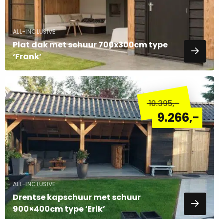
ALL-INCLUSIVE
Plat dak met schuur 700x300cm type
‘Frank’
Lees
meer
10.395
,-
over
9.266
,-
ALL-INCLUSIVE
Drentse kapschuur met schuur
900×400cm type ‘Erik’