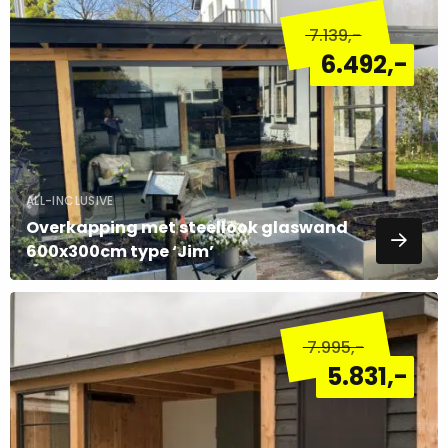
meer
7.139
,-
over
6.492
,-
ALL-INCLUSIVE
Overkapping met steellook glaswand
600x300cm type ‘Jim’
Lees
meer
7.995
,-
over
5.831
,-