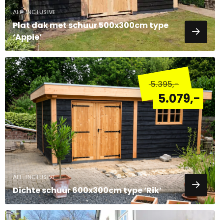
ALL-INCLUSIVE
Plat dak met schuur 500x300cm type
‘Appie’
Lees
meer
5.395
,-
over
5.079
,-
ALL-INCLUSIVE
Dichte schuur 600x300cm type ‘Rik’
Lees