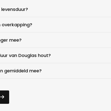
e levensduur?
n overkapping?
nger mee?
duur van Douglas hout?
ten gemiddeld mee?
n