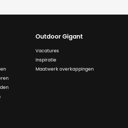
Outdoor Gigant
Vacatures
Inspiratie
gen
Maatwerk overkappingen
eren
rden
n