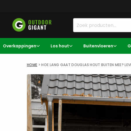
Overkappingen
Los hout
Buitenvloeren
G
HOME
>
HOE LANG GAAT DOUGLAS HOUT BUITEN MEE? LEV