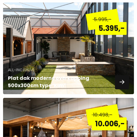
Lees
meer
5.995
,-
over
5.395
,-
ALL-INCLUSIVE
Plat dak moderne overkapping
500x300cm type ‘Kim’
Lees
meer
10.498
,-
over
10.006
,-