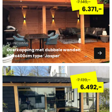
7.149
,-
over
6.371
,-
ALL-INCLUSIVE
Overkapping met dubbele wanden
900x400cm type ‘Jasper’
Lees
meer
7.139
,-
over
6.492
,-