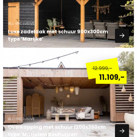
ALL-INCLUSIVE
Luxe zadeldak met schuur 900x300cm
type ‘Marijke’
Lees
meer
12.999
,-
over
11.109
,-
ALL-INCLUSIVE
Overkapping met schuur 1200x350cm
type ‘Marjolein Bouhuijzen’