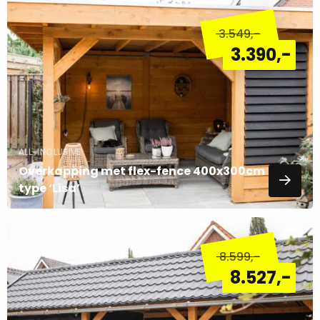
Lees
meer
3.549
,-
over
3.390
,-
ALL-INCLUSIVE
Overkapping met flex-fence 400x300cm
type ‘Lisa’
Lees
meer
8.599
,-
over
8.527
,-