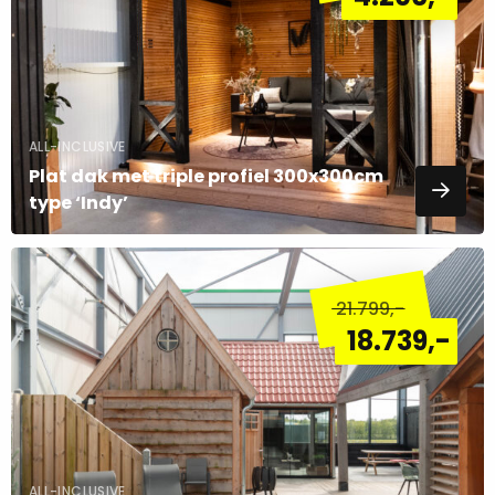
ALL-INCLUSIVE
Plat dak met triple profiel 300x300cm
type ‘Indy’
Lees
meer
21.799
,-
over
18.739
,-
ALL-INCLUSIVE