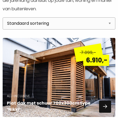
die jarenlang aansluit op jouw tuin, woning en manier
van buitenleven.
Lees
meer
7.099
,-
over
6.910
,-
ALL-INCLUSIVE
Plat dak met schuur 700x300cm type
‘Nikki’