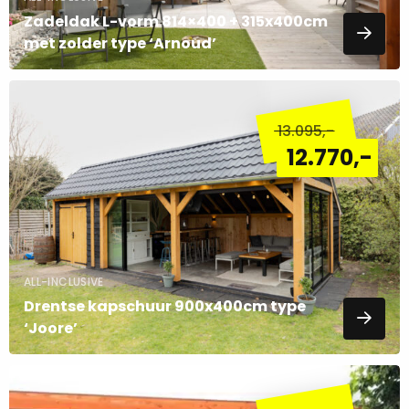
Zadeldak L-vorm 814×400 + 315x400cm
met zolder type ‘Arnoud’
Lees
meer
13.095
,-
over
12.770
,-
ALL-INCLUSIVE
Drentse kapschuur 900x400cm type
‘Joore’
Lees
meer