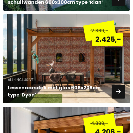
schuifwanden 600x300cm type ‘Rian’
Lees
meer
2.869
,-
over
2.425
,-
ALL-INCLUSIVE
Lessenaarsdak met glas 606x238cm
type ‘Dyon’
Lees
meer
4.899
,-
over
4.206
,-