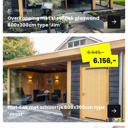
ALL-INCLUSIVE
Overkapping met steellook glaswand
600x300cm type ‘Jim’
Lees
meer
6.949
,-
over
6.156
,-
ALL-INCLUSIVE
Plat dak met schuurtje 600x300cm type
‘Joost’