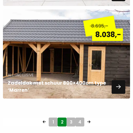
Lees
meer
8.695
,-
over
8.038
,-
ALL-INCLUSIVE
Zadeldak met schuur 800×400cm type
‘Marren’
1
2
3
4