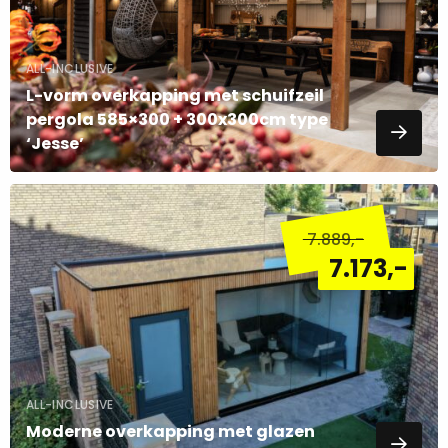
ALL-INCLUSIVE
L-vorm overkapping met schuifzeil
pergola 585×300 + 300x300cm type
‘Jesse’
Lees
meer
7.889
,-
over
7.173
,-
ALL-INCLUSIVE
Moderne overkapping met glazen